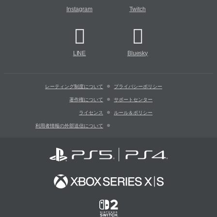
Instagram
Twitch
LINE
Bluesky
レーティング制度について
プライバシーポリシー
著作権について
サポートセンター
ライセンス
ルール＆ポリシー
利用者情報の外部送信について