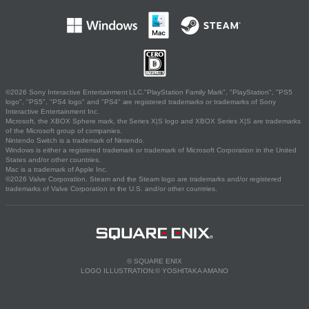
©2026 Sony Interactive Entertainment LLC."PlayStation Family Mark", "PlayStation", "PS5
logo", "PS5", "PS4 logo" and "PS4" are registered trademarks or trademarks of Sony
Interactive Entertainment Inc.
Microsoft, the XBOX Sphere mark, the Series X|S logo and XBOX Series X|S are trademarks
of the Microsoft group of companies.
Nintendo Switch is a trademark of Nintendo.
Windows is either a registered trademark or trademark of Microsoft Corporation in the United
States and/or other countries.
Mac is a trademark of Apple Inc.
©2026 Valve Corporation. Steam and the Steam logo are trademarks and/or registered
trademarks of Valve Corporation in the U.S. and/or other countries.
© SQUARE ENIX
LOGO ILLUSTRATION:© YOSHITAKA AMANO