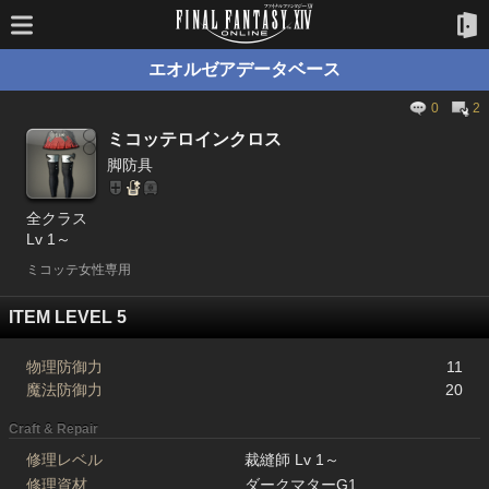
エオルゼアデータベース
0
2
ミコッテロインクロス
脚防具
全クラス
Lv 1～
ミコッテ女性専用
ITEM LEVEL 5
物理防御力
11
魔法防御力
20
Craft & Repair
修理レベル
裁縫師 Lv 1～
修理資材
ダークマターG1