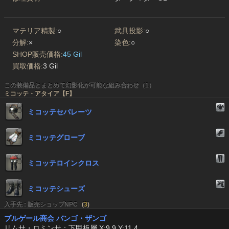
マテリア精製:
○
武具投影:
○
分解:
×
染色:
○
SHOP販売価格:
45 Gil
買取価格:
3 Gil
この装備品とまとめて幻影化が可能な組み合わせ（1）
ミコッテ・アタイア【F】
ミコッテセパレーツ
ミコッテグローブ
ミコッテロインクロス
ミコッテシューズ
入手先 : 販売ショップNPC
(
3
)
ブルゲール商会 バンゴ・ザンゴ
リムサ・ロミンサ：下甲板層 X:9.9 Y:11.4