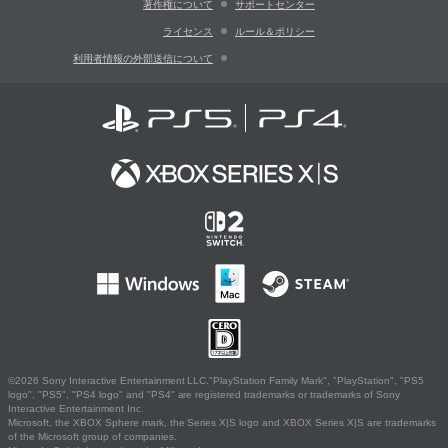
著作権について
サポートセンター
ライセンス
ルール＆ポリシー
利用者情報の外部送信について
©2026 Sony Interactive Entertainment LLC."PlayStation Family Mark", "PlayStation", "PS5
logo", "PS5", "PS4 logo" and "PS4" are registered trademarks or trademarks of Sony
Interactive Entertainment Inc.
Microsoft, the XBOX Sphere mark, the Series X|S logo and XBOX Series X|S are trademarks
of the Microsoft group of companies.