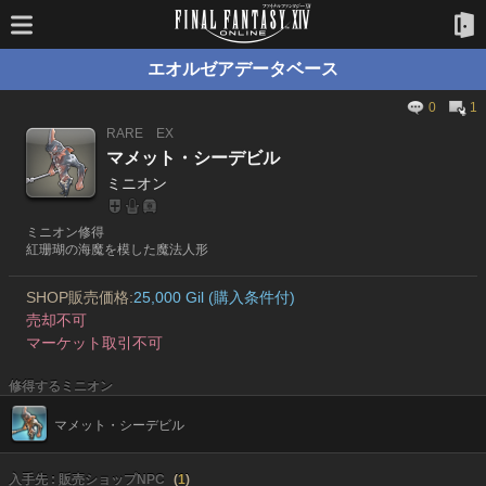
エオルゼアデータベース
0
1
RARE
EX
マメット・シーデビル
ミニオン
ミニオン修得
紅珊瑚の海魔を模した魔法人形
SHOP販売価格:
25,000 Gil (購入条件付)
売却不可
マーケット取引不可
修得するミニオン
マメット・シーデビル
入手先 : 販売ショップNPC
(
1
)