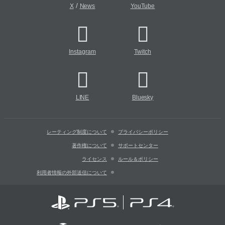
/
X
News
YouTube
Instagram
Twitch
LINE
Bluesky
レーティング制度について
プライバシーポリシー
著作権について
サポートセンター
ライセンス
ルール＆ポリシー
利用者情報の外部送信について