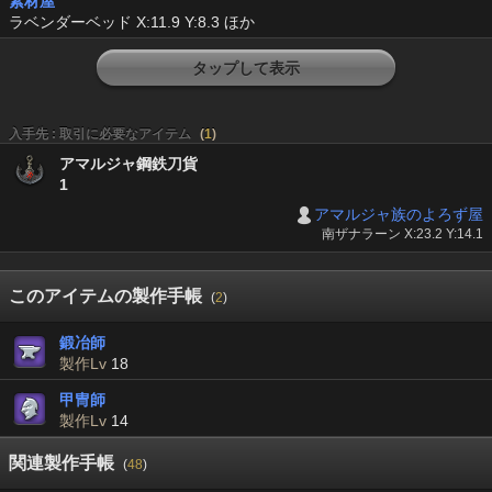
素材屋
ラベンダーベッド X:11.9 Y:8.3 ほか
タップして表示
入手先 : 取引に必要なアイテム
(
1
)
アマルジャ鋼鉄刀貨
1
アマルジャ族のよろず屋
南ザナラーン X:23.2 Y:14.1
このアイテムの製作手帳
(
2
)
鍛冶師
製作Lv
18
甲冑師
製作Lv
14
関連製作手帳
(
48
)