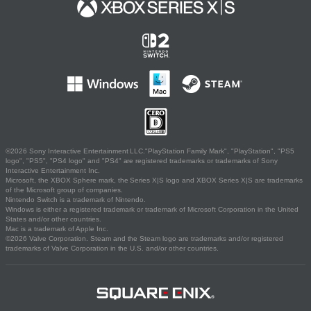
©2026 Sony Interactive Entertainment LLC."PlayStation Family Mark", "PlayStation", "PS5
logo", "PS5", "PS4 logo" and "PS4" are registered trademarks or trademarks of Sony
Interactive Entertainment Inc.
Microsoft, the XBOX Sphere mark, the Series X|S logo and XBOX Series X|S are trademarks
of the Microsoft group of companies.
Nintendo Switch is a trademark of Nintendo.
Windows is either a registered trademark or trademark of Microsoft Corporation in the United
States and/or other countries.
Mac is a trademark of Apple Inc.
©2026 Valve Corporation. Steam and the Steam logo are trademarks and/or registered
trademarks of Valve Corporation in the U.S. and/or other countries.