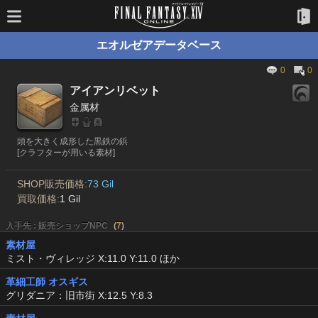
エオルゼアデータベース
0
0
アイアンリベット
金属材
頭を大きく成形した黒鉄の鋲
[クラフターが用いる素材]
SHOP販売価格:
73 Gil
買取価格:
1 Gil
入手先 : 販売ショップNPC
(
7
)
素材屋
ミスト・ヴィレッジ X:11.0 Y:11.0 ほか
革細工師 オスギス
グリダニア：旧市街 X:12.5 Y:8.3