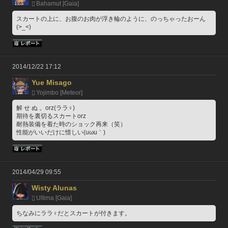
Bahamut [Gaia]
スカートの上に、お腹のお肉が浮き輪のように、のっちゃったおーん
(>_<)
2014/12/22 17:12
Yue Misago
Yojimbo [Meteor]
解 せ ぬ 。orz(ララ♀)
期待を裏切るスカートorz
耐熱装備を着た時のショック再来（笑）
性能がいいだけに惜しい(uωu｀)
2014/04/29 09:55
Wisty Alunas
Ultima [Gaia]
ちなみにララ♀だとスカートが付きます。