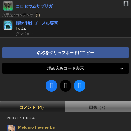
コロセウムサブリガ
入手先 : コンテンツ
(
1
)
掃討作戦 ゼーメル要塞
Lv
44
ダンジョン
名称をクリップボードにコピー
埋め込みコード表示
コメント（4）
画像（7）
2016/11/11 16:34
Melumo Fiveherbs