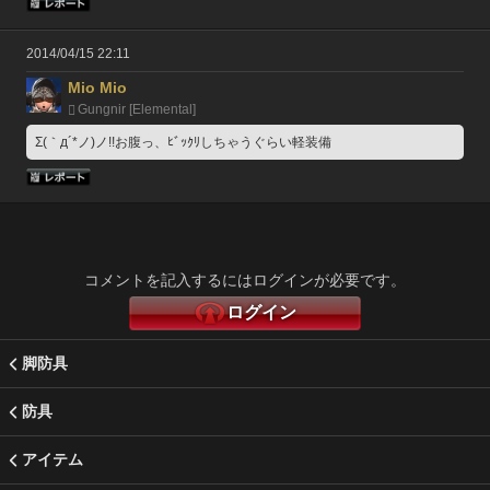
2014/04/15 22:11
Mio Mio
Gungnir [Elemental]
Σ(｀д´*ノ)ノ!!お腹っ、ﾋﾞｯｸﾘしちゃうぐらい軽装備
コメントを記入するにはログインが必要です。
ログイン
脚防具
防具
アイテム