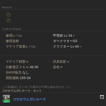
Materia
Craft & Repair
修理レベル
甲冑師 Lv 34～
修理資材
ダークマターG5
マテリア装着レベル
クラフター Lv 44～
マテリア精製:
○
武具投影:
○
分解適正スキル:
46.00
染色:
×
SHOP販売:
なし
買取価格:
159 Gil
この装備品とまとめて幻影化が可能な組み合わせ（1）
コロセウムガレルース・セット
コロセウムガレルース