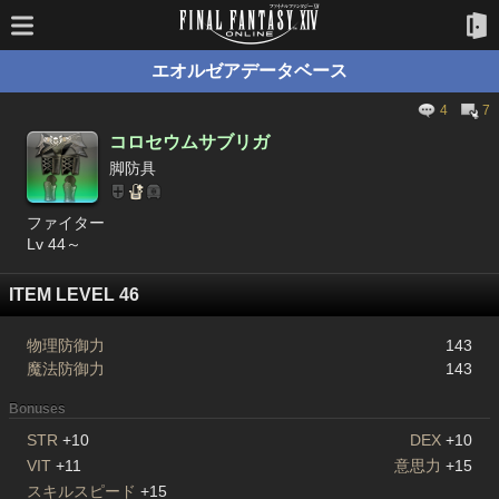
エオルゼアデータベース
4
7
コロセウムサブリガ
脚防具
ファイター
Lv 44～
ITEM LEVEL 46
物理防御力
143
魔法防御力
143
Bonuses
STR
+10
DEX
+10
VIT
+11
意思力
+15
スキルスピード
+15