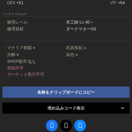
DEX
+51
VIT
+54
Craft & Repair
修理レベル
木工師 Lv 40～
修理資材
ダークマターG5
マテリア精製:
×
武具投影:
○
分解:
×
染色:
○
SHOP販売:
なし
売却不可
マーケット取引不可
名称をクリップボードにコピー
埋め込みコード表示