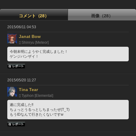
コメント（28）
画像（28）
2015/06/11 04:53
Janat Bow
Shinryu [Meteor]
今朝未明にようやく完成しました！
ゲンジバンザイ！
2015/05/20 11:27
Tina Tear
Typhon [Elemental]
遂に完成した‼
ちょっとうるっとしちまったぜ(T_T)
もうIDなんて行きたくないですw