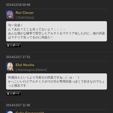
2014/12/18 00:48
Rui Clover
Ridill [Gaia]
与一完成！
ん？あれ？どこも光ってないよ？；；；；
あんな僅かな確率で苦労したアルテミをマテリア化したのに…他の武器
はマテリア光ってるのに何故だ！
2014/12/17 17:31
Elul Noche
Mandragora [Meteor]
吟遊詩人というより弓術士の武器ですね…(・ω・｀)
かっこいいけどアルテミスボウの方が専用武器っぽくて好きなのでちょ
っと残念です
2014/12/17 11:38
Celia Grunewald