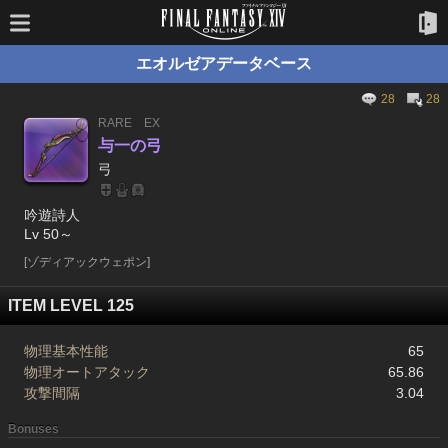
エオルゼアデータベース
28
28
RARE
EX
与一の弓
弓
吟遊詩人
Lv 50～
[ゾディアックウェポン]
ITEM LEVEL 125
物理基本性能
65
物理オートアタック
65.86
攻撃間隔
3.04
Bonuses