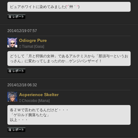
ピュアホワイトに染めてみました(
*
´艸｀
*
)
2014/12/19 07:57
Odiogre Pure
Tiamat [Gaia]
どうして「月と狩猟の女神」であるアルテミスから「那須与一というお
っさん」に変わってしまったのか…ゲンジバンザーイ！
2014/12/18 06:32
Acperience Skelter
Chocobo [Mana]
各ＺＷで言われてるんだけど・・・
「ゲロルド腕落ちたな」
以上・・・