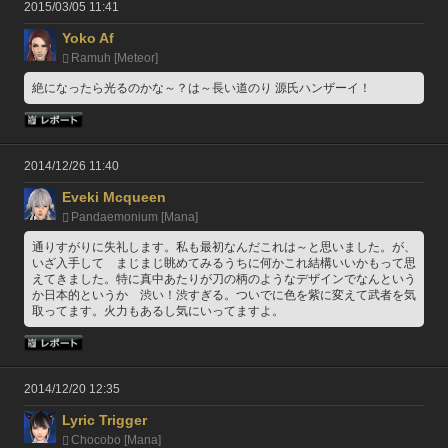
2015/03/05 11:41
Yoko Af
Ramuh [Meteor]
絶になったら光るのかな～？は～長い道のり 源氏ハンザーイ！
2014/12/26 11:40
Eveki Mcqueen
Pandaemonium [Mana]
通りすがりに失礼します。私も最初なんだこれは～と思いました。が、
いざ入手して　まじまじ眺めてみるうちに何かこれ結構いいかもって思
えてきました。特に真中あたりが刀の柄のようなデザインでなんという
か日本的というか　渋い！渋すぎる。ついでに色を紫に変えて武者を気
取ってます。火力もあるし気にいってますよ。
2014/12/20 12:35
Lyric Trigger
Chocobo [Mana]