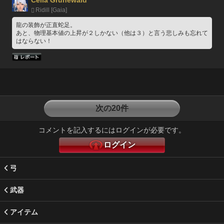
Ridill [Gaia]
龍の装飾が正直蛇足。
あと、物理基本値の上昇が２しかない（他は３）と言う悲しみも忘れて
はならない！
次の20件
コメントを記入するにはログインが必要です。
ログイン
弓
武器
アイテム