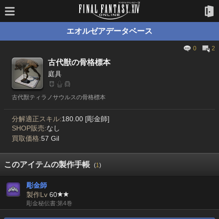
エオルゼアデータベース
0
2
古代獣の骨格標本
庭具
古代獣ティラノサウルスの骨格標本
分解適正スキル:
180.00 [彫金師]
SHOP販売:
なし
買取価格:
57 Gil
このアイテムの製作手帳
(
1
)
彫金師
製作Lv
60
彫金秘伝書:第4巻