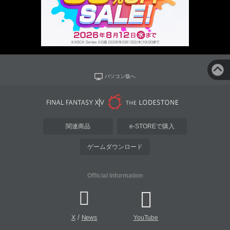
パソコン版へ
関連商品
e-STOREで購入
ゲームダウンロード
Official Information
/
X
News
YouTube