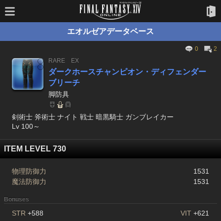
エオルゼアデータベース
0
2
RARE
EX
ダークホースチャンピオン・ディフェンダー
ブリーチ
脚防具
剣術士 斧術士 ナイト 戦士 暗黒騎士 ガンブレイカー
Lv 100～
ITEM LEVEL 730
物理防御力
1531
魔法防御力
1531
Bonuses
STR
+588
VIT
+621