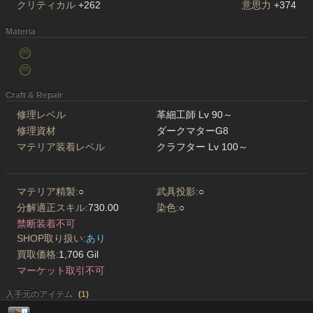
クリティカル
+262
意思力
+374
Materia
Craft & Repair
修理レベル
革細工師 Lv 90～
修理資材
ダークマターG8
マテリア装着レベル
クラフター Lv 100～
マテリア精製:
○
武具投影:
○
分解適正スキル:
730.00
染色:
○
禁断装着不可
SHOP取り扱い:
あり
買取価格:
1,706 Gil
マーケット取引不可
入手元のアイテム
(
1
)