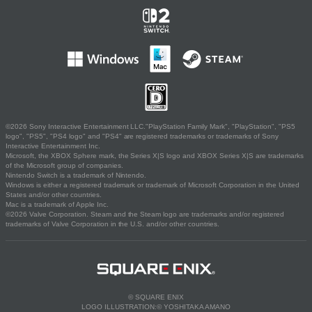
©2026 Sony Interactive Entertainment LLC."PlayStation Family Mark", "PlayStation", "PS5
logo", "PS5", "PS4 logo" and "PS4" are registered trademarks or trademarks of Sony
Interactive Entertainment Inc.
Microsoft, the XBOX Sphere mark, the Series X|S logo and XBOX Series X|S are trademarks
of the Microsoft group of companies.
Nintendo Switch is a trademark of Nintendo.
Windows is either a registered trademark or trademark of Microsoft Corporation in the United
States and/or other countries.
Mac is a trademark of Apple Inc.
©2026 Valve Corporation. Steam and the Steam logo are trademarks and/or registered
trademarks of Valve Corporation in the U.S. and/or other countries.
© SQUARE ENIX
LOGO ILLUSTRATION:© YOSHITAKA AMANO