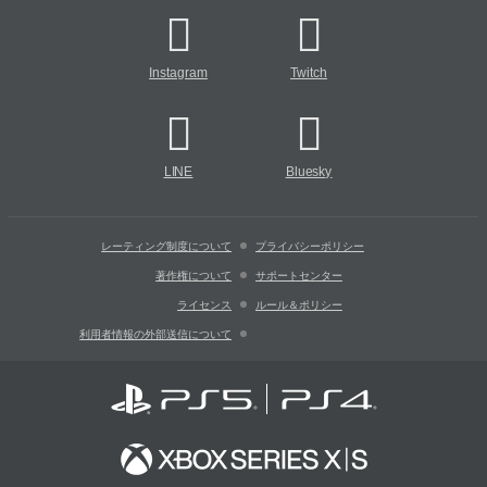
Instagram
Twitch
LINE
Bluesky
レーティング制度について
プライバシーポリシー
著作権について
サポートセンター
ライセンス
ルール＆ポリシー
利用者情報の外部送信について