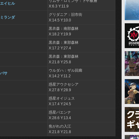
リムサ・ロミンサ：下甲板層
ンエイヒル
X:6.3 Y:11.9
グリダニア：旧市街
ドミランダ
X:14.5 Y:10.0
黒衣森：南部森林
X:18.2 Y:19.9
黒衣森：東部森林
X:17.2 Y:27.4
黒衣森：東部森林
X:21.8 Y:25.8
ウルダハ：ザル回廊
ヨバサ
X:14.2 Y:11.2
惑星アウクセシア
X:27.8 Y:28.9
惑星オイジュス
X:17.4 Y:24.5
惑星パエンナ
X:28.6 Y:13.4
焦がれの入江
X:21.8 Y:21.8