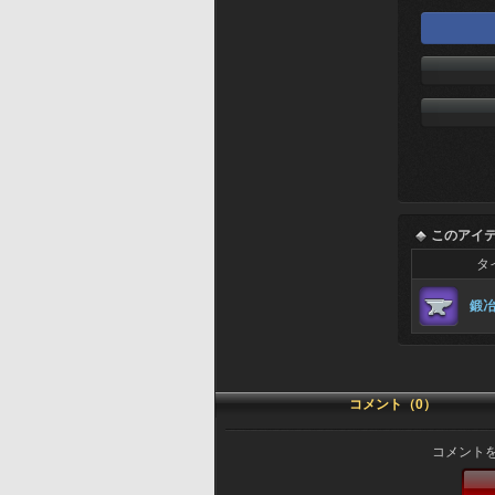
このアイ
タ
鍛
コメント（0）
コメント