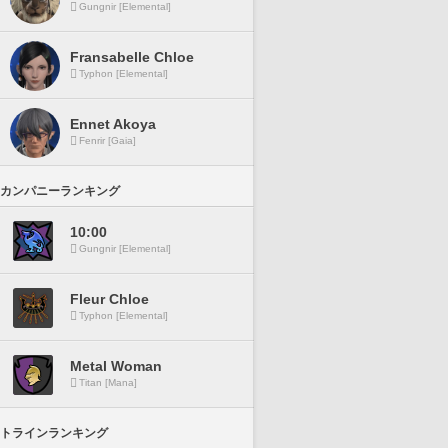
Gungnir [Elemental]
Fransabelle Chloe
Typhon [Elemental]
Ennet Akoya
Fenrir [Gaia]
カンパニーランキング
10:00
Gungnir [Elemental]
Fleur Chloe
Typhon [Elemental]
Metal Woman
Titan [Mana]
トラインランキング