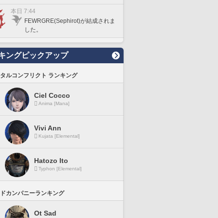
本日 7:44
FEWRGRE(Sephirot)が結成されま
した。
キングピックアップ
タルコンフリクト ランキング
Ciel Cocco
Anima [Mana]
Vivi Ann
Kujata [Elemental]
Hatozo Ito
Typhon [Elemental]
ドカンパニーランキング
Ot Sad