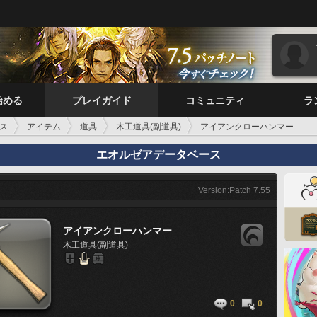
始める
プレイガイド
コミュニティ
ラ
ス
アイテム
道具
木工道具(副道具)
アイアンクローハンマー
エオルゼアデータベース
Version:Patch 7.55
アイアンクローハンマー
木工道具(副道具)
0
0