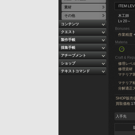
ITEM LEV
素材
その他
木工師
Lv 20～
コンテンツ
Bonuses
クエスト
作業精度
+
製作手帳
Materia
採集手帳
アチーブメント
Craft & Repa
ショップ
修理レベ
修理資材
テキストコマンド
マテリア
マテリア精
分解適正ス
SHOP販売
買取価格:
17
入手先