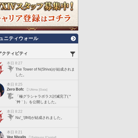
ュニティウォール
アクティビティ
本日 8:27
The Tower of N(Shiva)が結成されま
した。
本日 8:25
Zero Bofc
Ultima [Gaia]
「極グラシャラボラス討滅完了( *
´艸｀)」を公開しました。
本日 8:22
Nu'_'(Ifrit)が結成されました。
本日 8:21
Vee Nivalis
Balmung [Crystal]