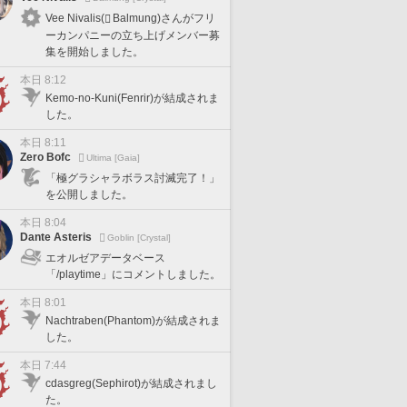
Vee Nivalis(
Balmung)さんがフリ
ーカンパニーの立ち上げメンバー募
集を開始しました。
本日 8:12
Kemo-no-Kuni(Fenrir)が結成されま
した。
本日 8:11
Zero Bofc
Ultima [Gaia]
「極グラシャラボラス討滅完了！」
を公開しました。
本日 8:04
Dante Asteris
Goblin [Crystal]
エオルゼアデータベース
「/playtime」にコメントしました。
本日 8:01
Nachtraben(Phantom)が結成されま
した。
本日 7:44
cdasgreg(Sephirot)が結成されまし
た。