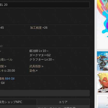
EL 20
45
加工精度
+26
ir
ル
鍛冶師 Lv 10～
ダークマターG2
装着レベル
クラフター Lv 20～
製:
○
武具投影:
○
キル:
20.00
染色:
×
価格:
684 Gil
 Gil
販売ショップNPC
エリア