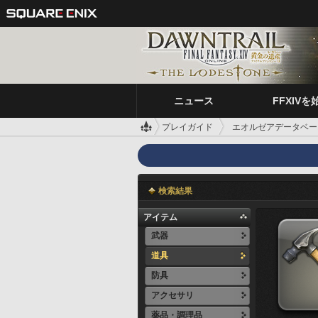
ニュース
FFXIVを
プレイガイド
エオルゼアデータベー
検索結果
アイテム
武器
道具
防具
アクセサリ
薬品・調理品