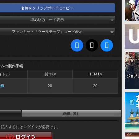
名称をクリップボードにコピー
埋め込みコード表示
ファンキット「ツールチップ」コード表示
テムの製作手帳
イトル
製作Lv
ITEM Lv
冶師
20
20
画像（0）
を記入するにはログインが必要です。