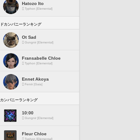
Hatozo Ito
Typhon [Elemental]
ドカンパニーランキング
Ot Sad
Gungnir [Elemental]
Fransabelle Chloe
Typhon [Elemental]
Ennet Akoya
Fenrir [Gaia]
カンパニーランキング
10:00
Gungnir [Elemental]
Fleur Chloe
Typhon [Elemental]