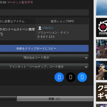
9 Gil
マーケット取引不可
引に必要なアイテム
販売ショップNPC
ジルコン
ラガントームストーン:数理
ソリューション・ナイン
75
X: 8.6 Y: 13.5
名称をクリップボードにコピー
埋め込みコード表示
ファンキット「ツールチップ」コード表示
画像（1）