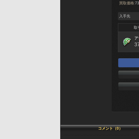
買取価格:
73
入手先
取
ア
3
コメント（0）