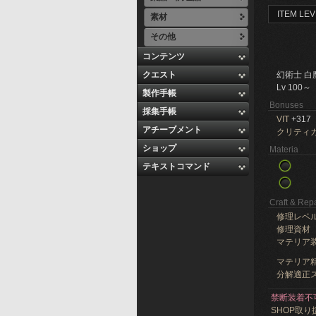
ITEM LEV
素材
その他
コンテンツ
クエスト
幻術士 白
Lv 100～
製作手帳
Bonuses
採集手帳
VIT
+317
アチーブメント
クリティ
ショップ
Materia
テキストコマンド
Craft & Repa
修理レベ
修理資材
マテリア
マテリア精
分解適正ス
禁断装着不
SHOP取り