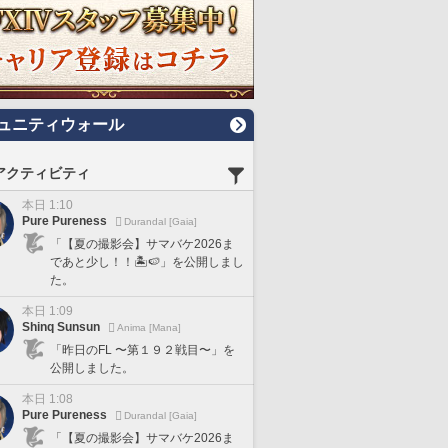
ュニティウォール
アクティビティ
本日 1:10
Pure Pureness
Durandal [Gaia]
「【夏の撮影会】サマバケ2026ま
であと少し！！🏝️🍉」を公開しまし
た。
本日 1:09
Shinq Sunsun
Anima [Mana]
「昨日のFL 〜第１９２戦目〜」を
公開しました。
本日 1:08
Pure Pureness
Durandal [Gaia]
「【夏の撮影会】サマバケ2026ま