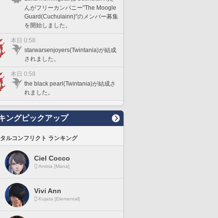
んがフリーカンパニー"The Moogle
Guard(Cuchulainn)"のメンバー募集
を開始しました。
本日 0:58
starwarsenjoyers(Twintania)が結成
されました。
本日 0:58
the black pearl(Twintania)が結成さ
れました。
キングピックアップ
タルコンフリクト ランキング
Ciel Cocco
Anima [Mana]
Vivi Ann
Kujata [Elemental]