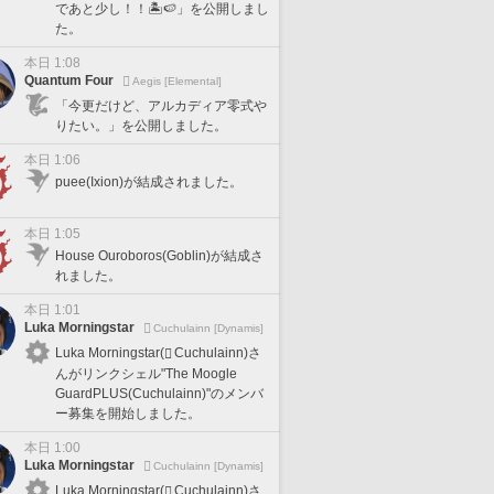
であと少し！！🏝️🍉」を公開しまし
た。
本日 1:08
Quantum Four
Aegis [Elemental]
「今更だけど、アルカディア零式や
りたい。」を公開しました。
本日 1:06
puee(Ixion)が結成されました。
本日 1:05
House Ouroboros(Goblin)が結成さ
れました。
本日 1:01
Luka Morningstar
Cuchulainn [Dynamis]
Luka Morningstar(
Cuchulainn)さ
んがリンクシェル"The Moogle
GuardPLUS(Cuchulainn)"のメンバ
ー募集を開始しました。
本日 1:00
Luka Morningstar
Cuchulainn [Dynamis]
Luka Morningstar(
Cuchulainn)さ