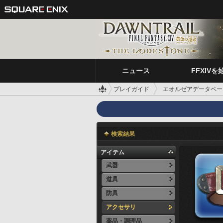
ニュース
FFXIVを
プレイガイド
エオルゼアデータベー
検索結果
アイテム
武器
道具
防具
アクセサリ
薬品・調理品