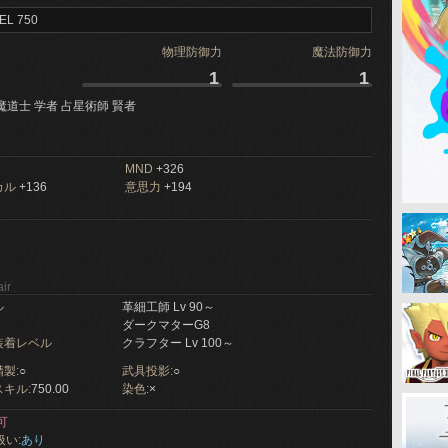
EL 750
物理防御力
魔法防御力
1
1
魔道士 学者 占星術師 賢者
MND
+326
カル
+136
意思力
+194
ir
ル
革細工師 Lv 90～
ダークマターG8
装着レベル
クラフター Lv 100～
製:
○
武具投影:
○
キル:
750.00
染色:
×
可
扱い:
あり