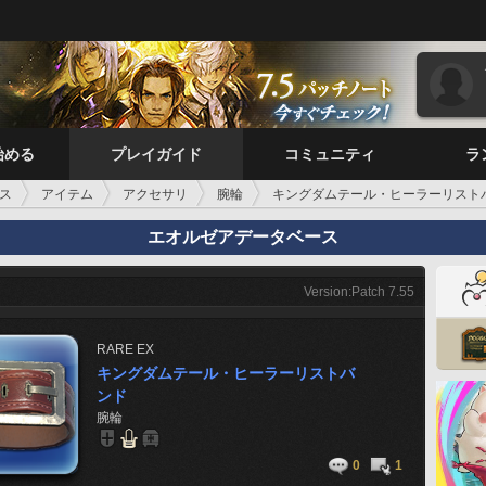
始める
プレイガイド
コミュニティ
ラ
ス
アイテム
アクセサリ
腕輪
キングダムテール・ヒーラーリスト
エオルゼアデータベース
Version:Patch 7.55
RARE
EX
キングダムテール・ヒーラーリストバ
ンド
腕輪
0
1