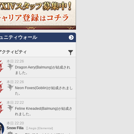
ュニティウォール
アクティビティ
本日 22:26
Dragon Aery(Balmung)が結成され
ました。
本日 22:26
Neon Foxes(Goblin)が結成されまし
た。
本日 22:22
Feline Kneaded(Balmung)が結成さ
れました。
本日 22:20
Snow Filia
Aegis [Elemental]