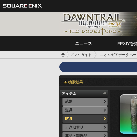
ニュース
FFXIVを
プレイガイド
エオルゼアデータベー
検索結果
アイテム
武器
道具
防具
アクセサリ
薬品・調理品