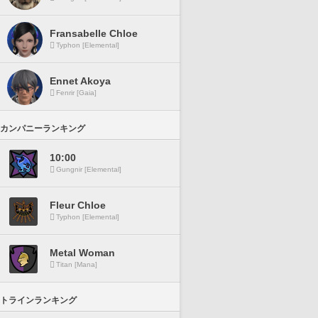
Fransabelle Chloe
Typhon [Elemental]
Ennet Akoya
Fenrir [Gaia]
カンパニーランキング
10:00
Gungnir [Elemental]
Fleur Chloe
Typhon [Elemental]
Metal Woman
Titan [Mana]
トラインランキング