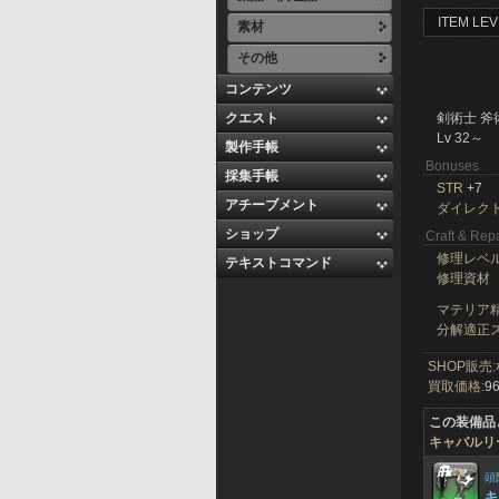
ITEM LEV
素材
その他
コンテンツ
クエスト
剣術士 斧
Lv 32～
製作手帳
Bonuses
採集手帳
STR
+7
アチーブメント
ダイレク
ショップ
Craft & Repa
修理レベ
テキストコマンド
修理資材
マテリア精
分解適正ス
SHOP販売:
買取価格:
96
この装備品
キャバルリ
頭
キ