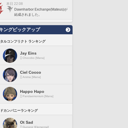
本日 22:08
Dawnharbor Exchange(Mateus)が
結成されました。
キングピックアップ
タルコンフリクト ランキング
Jay Eins
Chocobo [Mana]
Ciel Cocco
Anima [Mana]
Happo Hapo
Pandaemonium [Mana]
ドカンパニーランキング
Ot Sad
Gungnir [Elemental]