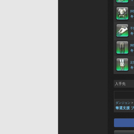
胴
キ
手
キ
脚
キ
足
キ
入手先
ダンジョン
>
奪還支援 