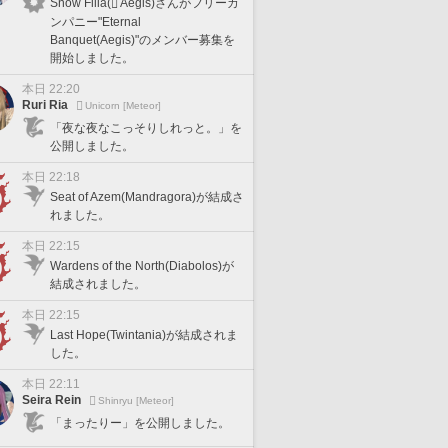
Snow Filia(
Aegis)さんがフリーカ
ンパニー"Eternal
Banquet(Aegis)"のメンバー募集を
開始しました。
本日 22:20
Ruri Ria
Unicorn [Meteor]
「夜な夜なこっそりしれっと。」を
公開しました。
本日 22:18
Seat of Azem(Mandragora)が結成さ
れました。
本日 22:15
Wardens of the North(Diabolos)が
結成されました。
本日 22:15
Last Hope(Twintania)が結成されま
した。
本日 22:11
Seira Rein
Shinryu [Meteor]
「まったりー」を公開しました。