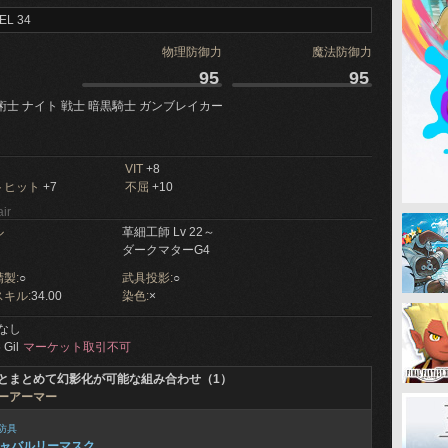
EL 34
物理防御力
魔法防御力
95
95
術士 ナイト 戦士 暗黒騎士 ガンブレイカー
VIT
+8
トヒット
+7
不屈
+10
ir
ル
革細工師 Lv 22～
ダークマターG4
製:
○
武具投影:
○
キル:
34.00
染色:
×
なし
 Gil
マーケット取引不可
とまとめて幻影化が可能な組み合わせ（1）
ーアーマー
防具
ャバルリーマスク