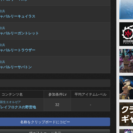
防具
ャバルリーキュイラス
防具
ャバルリーガントレット
防具
ャバルリートラウザー
防具
ャバルリーサバトン
コンテンツ名
参加条件Lv
平均アイテムレベル
新生エオルゼア
32
-
ブレイフロクスの野営地
名称をクリップボードにコピー