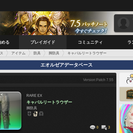
始める
プレイガイド
コミュニティ
ラ
ス
アイテム
防具
脚防具
キャバルリートラウザー
エオルゼアデータベース
Version:Patch 7.55
RARE
EX
キャバルリートラウザー
脚防具
0
3