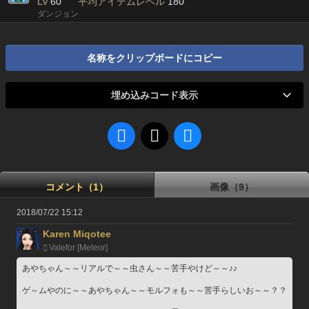
Lv
60
平均アイテムレベル
180
ダンジョン
名称をクリップボードにコピー
埋め込みコード表示
コメント（1）
画像（9）
2018/07/22 15:12
Karen Miqotee
Valefor [Meteor]
あやちゃん～～リアルで～～虫さん～～苦手やけど～～♪♪
ゲ～ムやのに～～あやちゃん～～モルフォも～～苦手らしいお～～？？