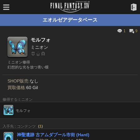
エオルゼアデータベース
1
9
モルフォ
ミニオン
ミニオン修得
幻想的な光を放つ青い蝶
SHOP販売:
なし
買取価格:
60 Gil
修得するミニオン
モルフォ
入手先 : コンテンツ
(
1
)
神聖遺跡 古アムダプール市街 (Hard)