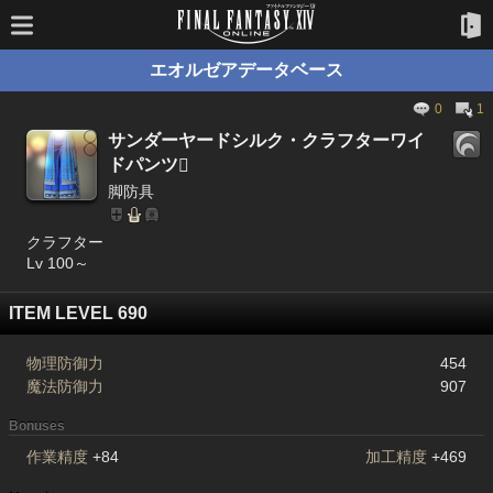
エオルゼアデータベース
0
1
サンダーヤードシルク・クラフターワイ
ドパンツ

脚防具
クラフター
Lv 100～
ITEM LEVEL 690
物理防御力
454
魔法防御力
907
Bonuses
作業精度
+84
加工精度
+469