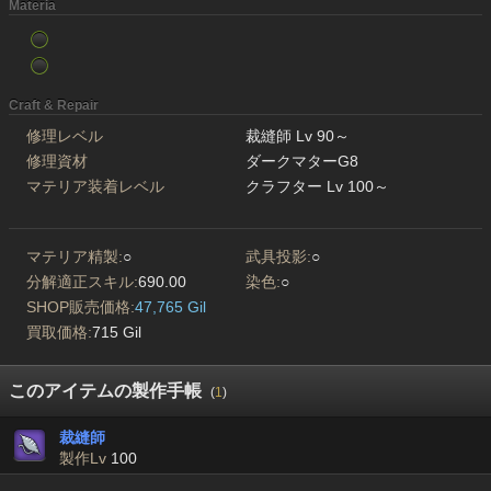
Materia
Craft & Repair
修理レベル
裁縫師 Lv 90～
修理資材
ダークマターG8
マテリア装着レベル
クラフター Lv 100～
マテリア精製:
○
武具投影:
○
分解適正スキル:
690.00
染色:
○
SHOP販売価格:
47,765 Gil
買取価格:
715 Gil
このアイテムの製作手帳
(
1
)
裁縫師
製作Lv
100