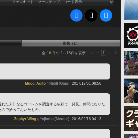
ファンキット「ツールチップ」コード表示
画像（1）
全
16
件中
1
～
16
件を表示
1
Mucci Agito
Ridill [Gaia]
2017/12/01 08:56
現れた未知なるゴーレムを調査する依頼で、発見。仲間になりた
たので拾っておいたもの。
Zephyr Wing
Yojimbo [Meteor]
2016/02/16 04:13