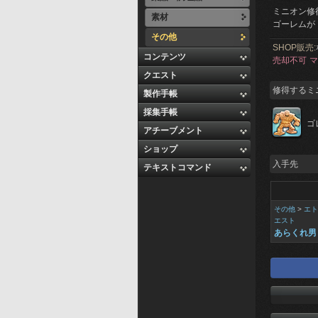
ミニオン修
素材
ゴーレムが
その他
SHOP販売:
コンテンツ
売却不可
マ
クエスト
修得するミ
製作手帳
採集手帳
ゴ
アチーブメント
ショップ
入手先
テキストコマンド
その他
>
エト
エスト
あらくれ男