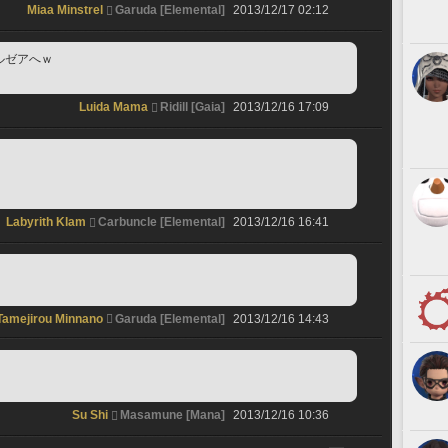
Miaa Minstrel
Garuda [Elemental]
2013/12/17 02:12
ルゼアへｗ
Luida Mama
Ridill [Gaia]
2013/12/16 17:09
Labyrith Klam
Carbuncle [Elemental]
2013/12/16 16:41
Tamejirou Minnano
Garuda [Elemental]
2013/12/16 14:43
Su Shi
Masamune [Mana]
2013/12/16 10:36