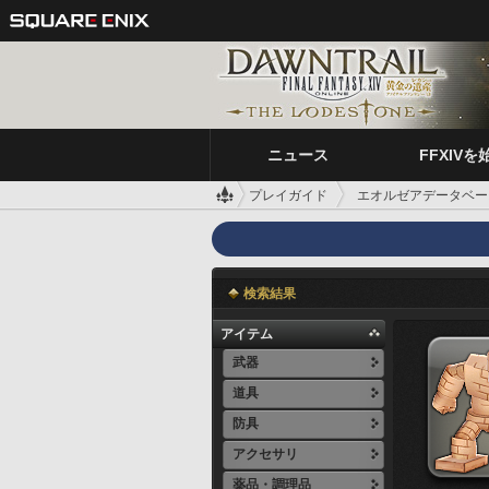
ニュース
FFXIVを
プレイガイド
エオルゼアデータベー
検索結果
アイテム
武器
道具
防具
アクセサリ
薬品・調理品