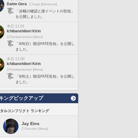
Dahm Gera
Aegis [Elemental]
「歩幅の確認と謎イベントの告知」
を公開しました。
本日 11:01
Ichibanshibori Kirin
Pandaemonium [Mana]
「8/9(日）朝活FATE告知」を公開し
ました。
本日 11:00
Ichibanshibori Kirin
Pandaemonium [Mana]
「8/8(土）朝活FATE告知」を公開し
ました。
キングピックアップ
タルコンフリクト ランキング
Jay Eins
Chocobo [Mana]