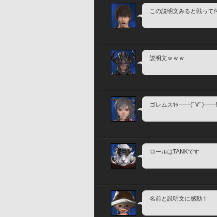
この説明文みると戦って
説明文ｗｗｗ
ゴレムスｷﾀ――(ﾟ∀ﾟ)――!
ロールはTANKです
名前と説明文に感動！