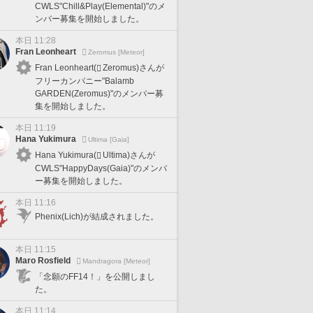
CWLS"Chill&Play(Elemental)"のメ
ンバー募集を開始しました。
本日 11:28
Fran Leonheart
Zeromus [Meteor]
Fran Leonheart(
Zeromus)さんが
フリーカンパニー"Balamb
GARDEN(Zeromus)"のメンバー募
集を開始しました。
本日 11:19
Hana Yukimura
Ultima [Gaia]
Hana Yukimura(
Ultima)さんが
CWLS"HappyDays(Gaia)"のメンバ
ー募集を開始しました。
本日 11:16
Phenix(Lich)が結成されました。
本日 11:15
Maro Rosfield
Mandragora [Meteor]
「念願のFF14！」を公開しまし
た。
本日 11:14