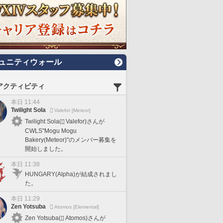
ュニティウォール
アクティビティ
本日 11:44
Twilight Sola
Valefor [Meteor]
Twilight Sola(
Valefor)さんが
CWLS"Mogu Mogu
Bakery(Meteor)"のメンバー募集を
開始しました。
本日 11:38
HUNGARY(Alpha)が結成されまし
た。
本日 11:29
Zen Yotsuba
Atomos [Elemental]
Zen Yotsuba(
Atomos)さんが