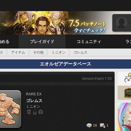
始める
プレイガイド
コミュニティ
ラ
ス
アイテム
その他
ミニオン
ゴレムス
エオルゼアデータベース
Version:Patch 7.55
RARE
EX
ゴレムス
ミニオン
16
1