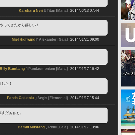
Karukaru Neri
Titan [Mana]
2014/06/13 07:44
りやってきたから嬉しい！
！
Miel Highwind
Alexander [Gaia]
2014/01/21 09:00
Billy Bambang
Pandaemonium [Mana]
2014/01/17 16:42
ました！
Panda Colucolu
Aegis [Elemental]
2014/01/17 15:44
薬まだぁぁぁ。
Bambi Mustang
Ridill [Gaia]
2014/01/17 13:06