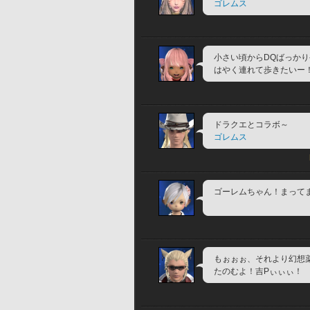
ゴレムス
小さい頃からDQばっか
はやく連れて歩きたいー
ドラクエとコラボ～
ゴレムス
ゴーレムちゃん！まって
もぉぉぉ、それより幻想
たのむよ！吉Pぃぃぃ！