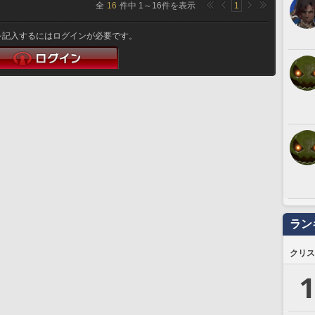
全
16
件中
1
～
16
件を表示
1
を記入するにはログインが必要です。
ラン
クリス
1