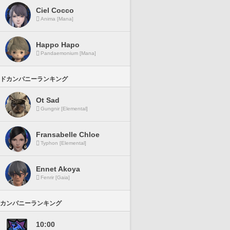
Ciel Cocco
Anima [Mana]
Happo Hapo
Pandaemonium [Mana]
ドカンパニーランキング
Ot Sad
Gungnir [Elemental]
Fransabelle Chloe
Typhon [Elemental]
Ennet Akoya
Fenrir [Gaia]
カンパニーランキング
10:00