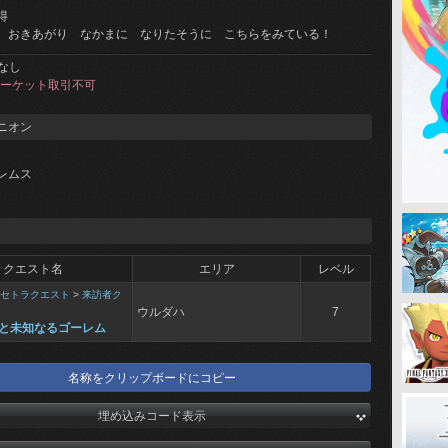
得
 おきあがり なかまに なりたそうに こちらをみている！
なし
ーケット取引不可
ニオン
レムス
クエスト名
エリア
レベル
セトラクエスト
>
来訪者ク
ウルダハ
7
と未知なるゴーレム
名称をクリップボードにコピー
埋め込みコード表示