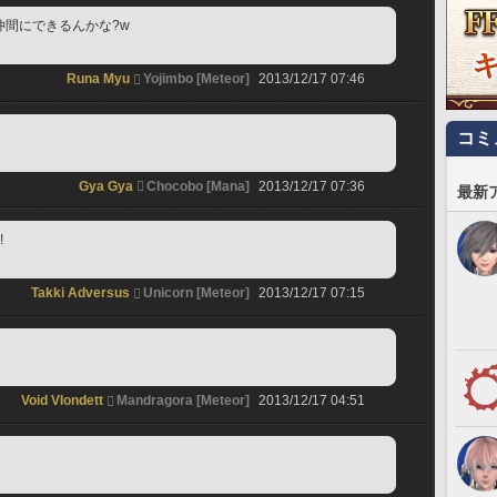
仲間にできるんかな?w
Runa Myu
Yojimbo [Meteor]
2013/12/17 07:46
コミ
Gya Gya
Chocobo [Mana]
2013/12/17 07:36
最新
!
Takki Adversus
Unicorn [Meteor]
2013/12/17 07:15
Void Vlondett
Mandragora [Meteor]
2013/12/17 04:51