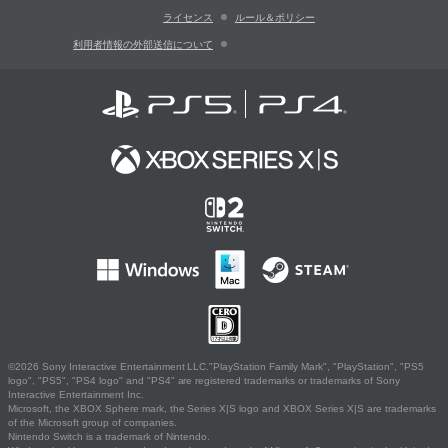
ライセンス
ルール＆ポリシー
利用者情報の外部送信について
©2026 Sony Interactive Entertainment LLC."PlayStation Family Mark", "PlayStation", "PS5
logo", "PS5", "PS4 logo" and "PS4" are registered trademarks or trademarks of Sony
Interactive Entertainment Inc.
Microsoft, the XBOX Sphere mark, the Series X|S logo and XBOX Series X|S are trademarks
of the Microsoft group of companies.
Nintendo Switch is a trademark of Nintendo.