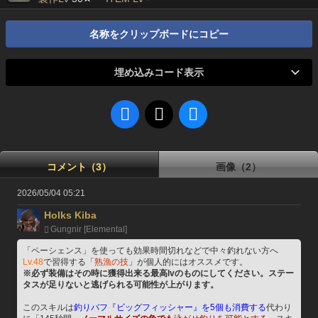
名称をクリップボードにコピー
埋め込みコード表示
コメント（3）
画像（2）
2026/05/04 05:21
Holks Kiba
Gungnir [Elemental]
「ペーシェンス」を使っても効果時間切れなどで中々釣れない方へ
Lv.48
で習得する「
熟漁の技
」が個人的にはオススメです。
※必ず装備はその時に獲得出来る最高lvのものにしてください。ステー
タスが足りないと逃げられる可能性が上がります。
このスキルは
釣りバフ『ビッグフィッシャー』を5個も消費する
代わり