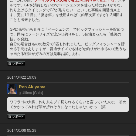
に「145秒間、
ノーマルサイズの魚でも
泳がせ釣りを可能とする
」スキ
ルです。GPを消費しないのでペーシェンスを使った時にありがちな、
釣り上げるタイミングでGPが足りない！といった事態を回避出来ま
す。更に1手目に「撒き餌」を使用すれば（釣果次第ですが）2周回す
ことも出来ました。
GPに余裕がある時に「ペーシェンス」でビッグフィッシャーを貯めつ
つ、同時にラージサイズで泳がせ釣りをし、5個溜まったら「熟漁の
技」を発動。
自分の場合はものの数分で3匹も釣れました。ビッグフィッシャーを貯
める手間はありますが、普通サイズでも泳がせ釣りが出来るので数うち
ゃ当たる戦法が好みの方は是非お試しあれ。
2014/04/22 19:09
Ren Akiyama
Ultima [Gaia]
ワワラゴの大将、釣り糸をブチ切られるくらいと言っていたのに…初め
てかかってみれば竿が折れそうになったじゃないかっ！(笑
2014/01/08 05:29