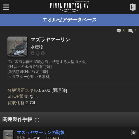
エオルゼアデータベース
3
2
マズラヤマーリン
水産物
主に灰海以南の温暖な海に棲息する大型海水魚
[G4以上の水槽で飼育可能]
[魚拓額縁G4に設定可能]
[クラフターが用いる素材]
分解適正スキル:
55.00 [調理師]
SHOP販売:
なし
買取価格:
2 Gil
関連製作手帳
(
1
)
マズラヤマーリンの剥製
製作Lv
50
ITEM Lv
-