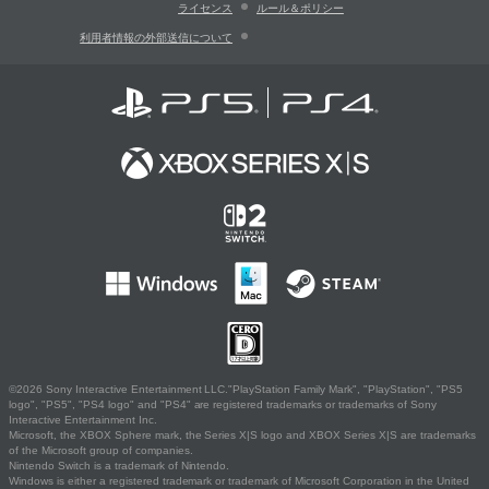
ライセンス
ルール＆ポリシー
利用者情報の外部送信について
©2026 Sony Interactive Entertainment LLC."PlayStation Family Mark", "PlayStation", "PS5
logo", "PS5", "PS4 logo" and "PS4" are registered trademarks or trademarks of Sony
Interactive Entertainment Inc.
Microsoft, the XBOX Sphere mark, the Series X|S logo and XBOX Series X|S are trademarks
of the Microsoft group of companies.
Nintendo Switch is a trademark of Nintendo.
Windows is either a registered trademark or trademark of Microsoft Corporation in the United