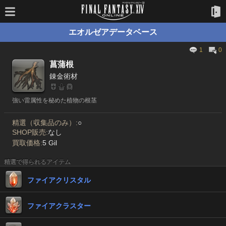
エオルゼアデータベース
1
0
菖蒲根
錬金術材
強い雷属性を秘めた植物の根茎
精選（収集品のみ）:
○
SHOP販売:
なし
買取価格:
5 Gil
精選で得られるアイテム
ファイアクリスタル
ファイアクラスター