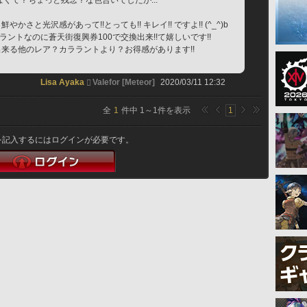
くて？ちょっと残念？な色合いでしたが...
やかさと光沢感があって!!とっても!! キレイ!! ですよ!! (^_^)b
カララントなのに蒼天街復興券100で交換出来!!て嬉しいです!!
出来る他のレア？カララントより？お得感があります!!
Lisa Ayaka
Valefor [Meteor]
2020/03/11 12:32
全
1
件中
1
～
1
件を表示
1
を記入するにはログインが必要です。