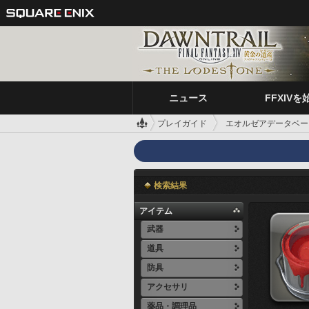
ニュース
FFXIVを
プレイガイド
エオルゼアデータベー
検索結果
アイテム
武器
道具
防具
アクセサリ
薬品・調理品