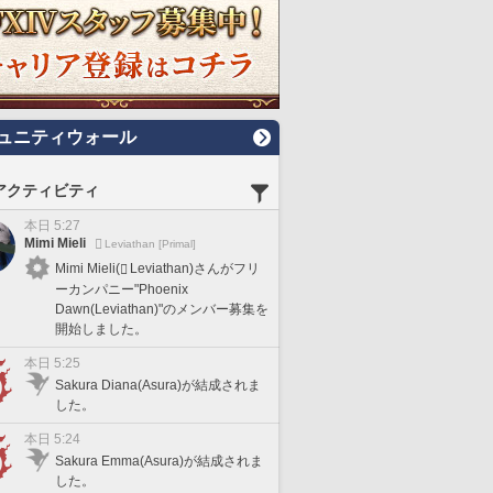
ュニティウォール
アクティビティ
本日 5:27
Mimi Mieli
Leviathan [Primal]
Mimi Mieli(
Leviathan)さんがフリ
ーカンパニー"Phoenix
Dawn(Leviathan)"のメンバー募集を
開始しました。
本日 5:25
Sakura Diana(Asura)が結成されま
した。
本日 5:24
Sakura Emma(Asura)が結成されま
した。