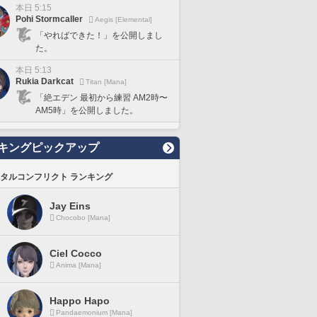
本日 5:15
Pohi Stormcaller
Aegis [Elemental]
「やればできた！」を公開しまし
た。
本日 5:13
Rukia Darkcat
Titan [Mana]
「絶エデン 最初から練習 AM2時〜
AM5時」を公開しました。
キングピックアップ
タルコンフリクト ランキング
Jay Eins
Chocobo [Mana]
Ciel Cocco
Anima [Mana]
Happo Hapo
Pandaemonium [Mana]