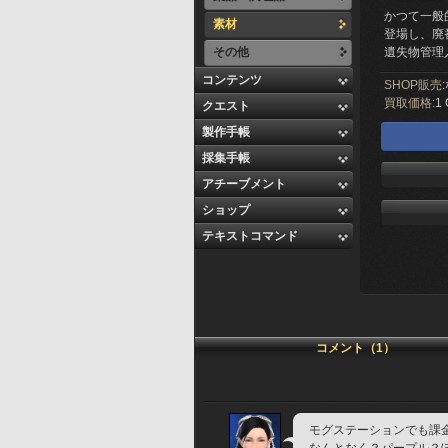
かつて一般
素材
登場し、廃
その他
遺失物管理
コンテンツ
SHOP販売:
買取価格:
1 
クエスト
製作手帳
採集手帳
アチーブメント
ショップ
テキストコマンド
コメント（1）
モグステーションでも課金