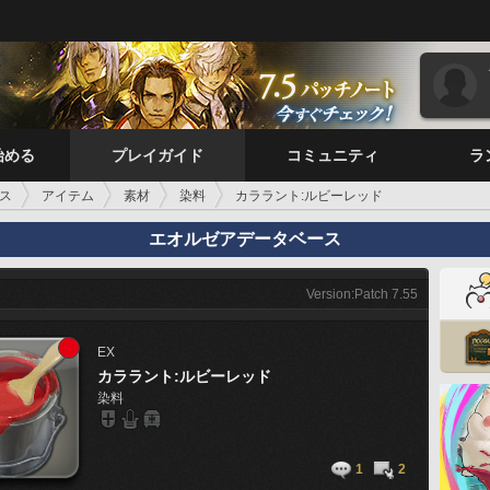
始める
プレイガイド
コミュニティ
ラ
ス
アイテム
素材
染料
カララント:ルビーレッド
エオルゼアデータベース
Version:Patch 7.55
EX
カララント:ルビーレッド
染料
1
2