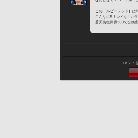
なんとなく？パープル？ぽ
この［ルビーレッド］は!! 鮮
こんなに!! キレイな!! 
蒼天街復興券500で交換
コメント