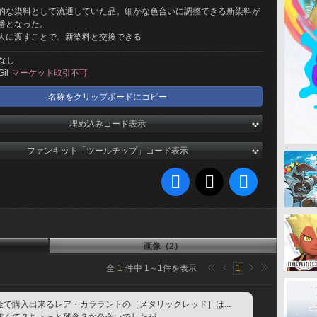
的な染料として流通していた品。細かな色合いに調整できる新染料が
番となった。
人に渡すことで、新染料と交換できる
なし
Gil
マーケット取引不可
名称をクリップボードにコピー
埋め込みコード表示
ファンキット「ツールチップ」コード表示
画像（2）
全
1
件中
1
～
1
件を表示
1
で購入出来るレア・カララントの［メタリックレッド］は...