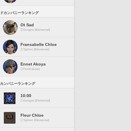
ドカンパニーランキング
Ot Sad
Gungnir [Elemental]
Fransabelle Chloe
Typhon [Elemental]
Ennet Akoya
Fenrir [Gaia]
カンパニーランキング
10:00
Gungnir [Elemental]
Fleur Chloe
Typhon [Elemental]