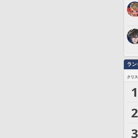
ラン
クリス
1
2
3