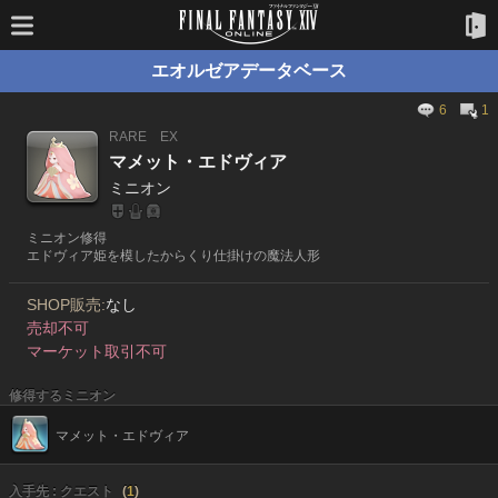
エオルゼアデータベース
6
1
RARE
EX
マメット・エドヴィア
ミニオン
ミニオン修得
エドヴィア姫を模したからくり仕掛けの魔法人形
SHOP販売:
なし
売却不可
マーケット取引不可
修得するミニオン
マメット・エドヴィア
入手先 : クエスト
(
1
)