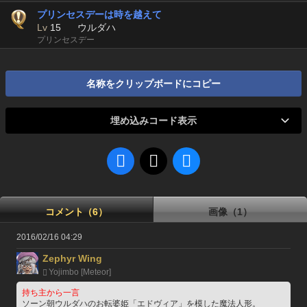
プリンセスデーは時を越えて
Lv
15
ウルダハ
プリンセスデー
名称をクリップボードにコピー
埋め込みコード表示
コメント（6）
画像（1）
2016/02/16 04:29
Zephyr Wing
Yojimbo [Meteor]
持ち主から一言
ソーン朝ウルダハのお転婆姫「エドヴィア」を模した魔法人形。