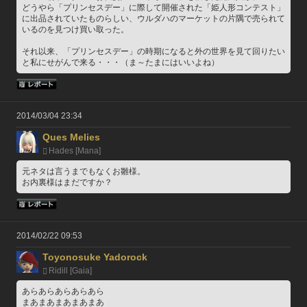
どうやら「プリンセスデー」に際して開催された「姫人形コンテスト」
に出品されていたものらしい、ウルダハのマーケットの片隅で売られて
いるのを見つけ買い取った。
それ以来、「プリンセスデー」の時期になると外の世界を見て回りたい
と私にせがんで来る・・・（ま～たまにはいいよね）
2014/03/04 23:34
Ques Melies
Hades [Mana]
元ネタは言うまでもなくお雛様。
お内裏様はまだですか？
2014/02/22 09:53
Toyonosuke Yadorock
Ridill [Gaia]
あらあらあらあらあら
まあまあまあまあまあ