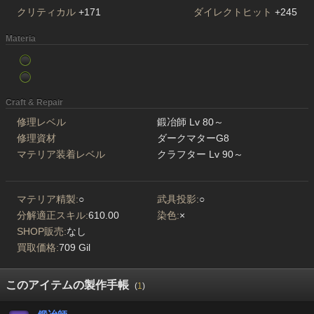
クリティカル
+171
ダイレクトヒット
+245
Materia
Craft & Repair
修理レベル
鍛冶師 Lv 80～
修理資材
ダークマターG8
マテリア装着レベル
クラフター Lv 90～
マテリア精製:
○
武具投影:
○
分解適正スキル:
610.00
染色:
×
SHOP販売:
なし
買取価格:
709 Gil
このアイテムの製作手帳
(
1
)