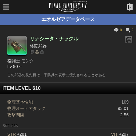
エオルゼアデータベース
0
2
リナシータ・ナックル
格闘武器
格闘士 モンク
Lv 90～
この武器の見た目は、手防具の表示に優先されることがある
ITEM LEVEL 610
物理基本性能
109
物理オートアタック
93.01
攻撃間隔
2.56
Bonuses
STR
+281
VIT
+297