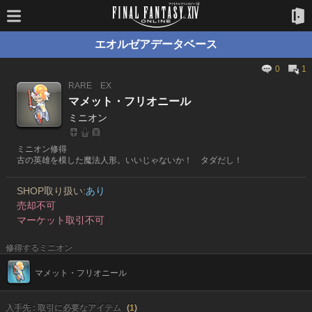
エオルゼアデータベース
0
1
RARE
EX
マメット・フリオニール
ミニオン
ミニオン修得
古の英雄を模した魔法人形。いいじゃないか！ タダだし！
SHOP取り扱い:
あり
売却不可
マーケット取引不可
修得するミニオン
マメット・フリオニール
入手先 : 取引に必要なアイテム
(
1
)