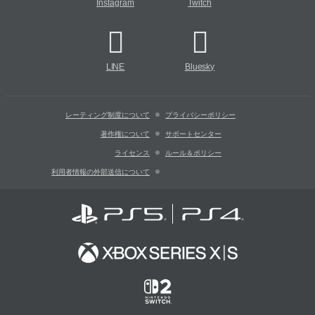
Instagram
Twitch
LINE
Bluesky
レーティング制度について
プライバシーポリシー
著作権について
サポートセンター
ライセンス
ルール＆ポリシー
利用者情報の外部送信について