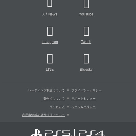
/
X
News
YouTube
Instagram
Twitch
LINE
Bluesky
レーティング制度について
プライバシーポリシー
著作権について
サポートセンター
ライセンス
ルール＆ポリシー
利用者情報の外部送信について