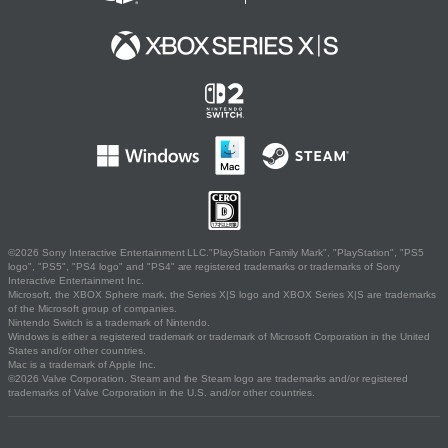
©2026 Sony Interactive Entertainment LLC."PlayStation Family Mark", "PlayStation", "PS5
logo", "PS5", "PS4 logo" and "PS4" are registered trademarks or trademarks of Sony
Interactive Entertainment Inc.
Microsoft, the XBOX Sphere mark, the Series X|S logo and XBOX Series X|S are trademarks
of the Microsoft group of companies.
Nintendo Switch is a trademark of Nintendo.
Windows is either a registered trademark or trademark of Microsoft Corporation in the United
States and/or other countries.
Mac is a trademark of Apple Inc.
©2026 Valve Corporation. Steam and the Steam logo are trademarks and/or registered
trademarks of Valve Corporation in the U.S. and/or other countries.