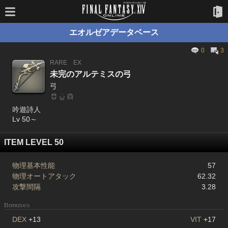
エオルゼアデータベース
0
3
RARE
EX
未完のアルテミスの弓
弓
吟遊詩人
Lv 50～
ITEM LEVEL 50
物理基本性能
57
物理オートアタック
62.32
攻撃間隔
3.28
Bonuses
DEX
+13
VIT
+17