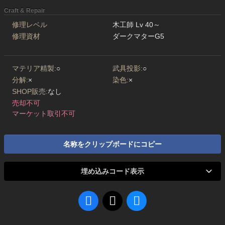
Craft & Repair
修理レベル
木工師 Lv 40～
修理資材
ダークマターG5
マテリア精製:
○
武具投影:
○
分解:
×
染色:
×
SHOP販売:
なし
売却不可
マーケット取引不可
名称をクリップボードにコピー
埋め込みコード表示