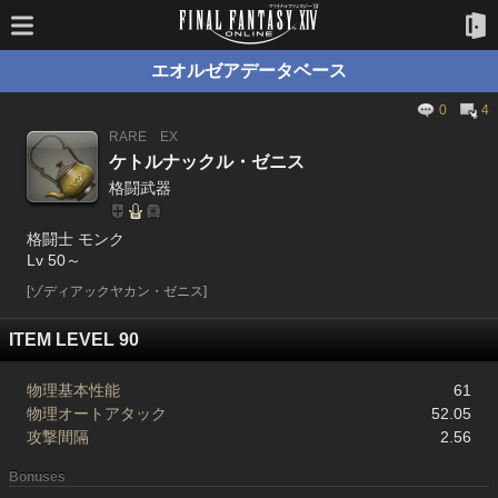
エオルゼアデータベース
0
4
RARE
EX
ケトルナックル・ゼニス
格闘武器
格闘士 モンク
Lv 50～
[ゾディアックヤカン・ゼニス]
ITEM LEVEL 90
物理基本性能
61
物理オートアタック
52.05
攻撃間隔
2.56
Bonuses