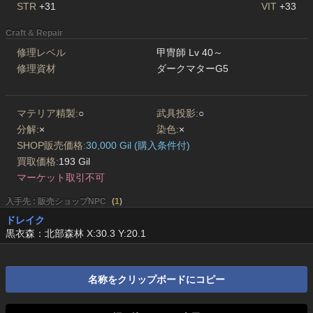
STR
+31
VIT
+33
Craft & Repair
修理レベル
甲冑師 Lv 40～
修理資材
ダークマターG5
マテリア精製:
○
武具投影:
○
分解:
×
染色:
×
SHOP販売価格:
30,000 Gil (購入条件付)
買取価格:
193 Gil
マーケット取引不可
入手先 : 販売ショップNPC
(
1
)
ドレイク
黒衣森：北部森林 X:30.3 Y:20.1
名称をクリップボードにコピー