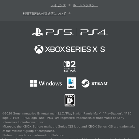
ライセンス
ルール＆ポリシー
利用者情報の外部送信について
©2026 Sony Interactive Entertainment LLC."PlayStation Family Mark", "PlayStation", "PS5
logo", "PS5", "PS4 logo" and "PS4" are registered trademarks or trademarks of Sony
Interactive Entertainment Inc.
Microsoft, the XBOX Sphere mark, the Series X|S logo and XBOX Series X|S are trademarks
of the Microsoft group of companies.
Nintendo Switch is a trademark of Nintendo.