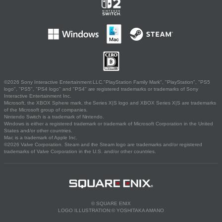
©2026 Sony Interactive Entertainment LLC."PlayStation Family Mark", "PlayStation", "PS5
logo", "PS5", "PS4 logo" and "PS4" are registered trademarks or trademarks of Sony
Interactive Entertainment Inc.
Microsoft, the XBOX Sphere mark, the Series X|S logo and XBOX Series X|S are trademarks
of the Microsoft group of companies.
Nintendo Switch is a trademark of Nintendo.
Windows is either a registered trademark or trademark of Microsoft Corporation in the United
States and/or other countries.
Mac is a trademark of Apple Inc.
©2026 Valve Corporation. Steam and the Steam logo are trademarks and/or registered
trademarks of Valve Corporation in the U.S. and/or other countries.
© SQUARE ENIX
LOGO ILLUSTRATION:© YOSHITAKA AMANO