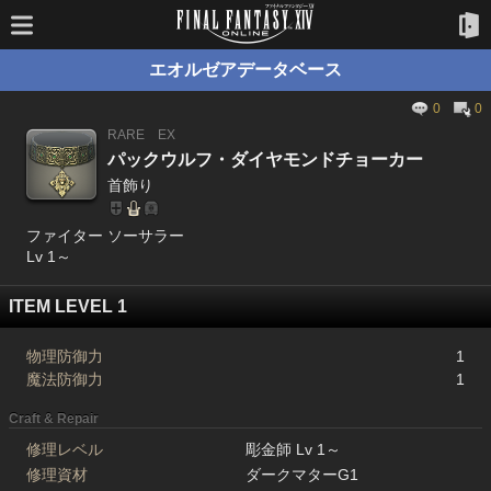
エオルゼアデータベース
0
0
RARE
EX
パックウルフ・ダイヤモンドチョーカー
首飾り
ファイター ソーサラー
Lv 1～
ITEM LEVEL 1
物理防御力
1
魔法防御力
1
Craft & Repair
修理レベル
彫金師 Lv 1～
修理資材
ダークマターG1