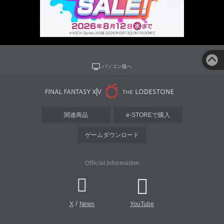
パソコン版へ
関連商品
e-STOREで購入
ゲームダウンロード
Official Information
/
X
News
YouTube