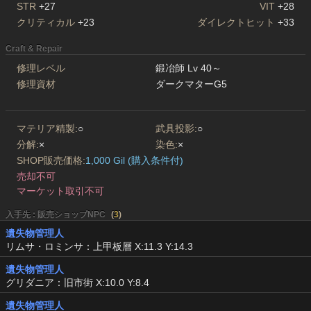
STR
+27
VIT
+28
クリティカル
+23
ダイレクトヒット
+33
Craft & Repair
修理レベル
鍛冶師 Lv 40～
修理資材
ダークマターG5
マテリア精製:
○
武具投影:
○
分解:
×
染色:
×
SHOP販売価格:
1,000 Gil (購入条件付)
売却不可
マーケット取引不可
入手先 : 販売ショップNPC
(
3
)
遺失物管理人
リムサ・ロミンサ：上甲板層 X:11.3 Y:14.3
遺失物管理人
グリダニア：旧市街 X:10.0 Y:8.4
遺失物管理人