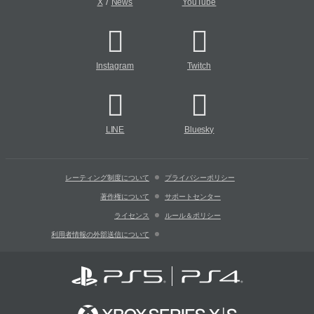
/
X
News
YouTube
Instagram
Twitch
LINE
Bluesky
レーティング制度について
プライバシーポリシー
著作権について
サポートセンター
ライセンス
ルール＆ポリシー
利用者情報の外部送信について