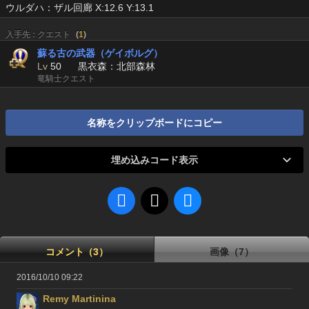
ウルダハ：ザル回廊 X:12.6 Y:13.1
入手先 : クエスト
(
1
)
蘇る古の武器（ゲイボルグ）
Lv
50
黒衣森：北部森林
竜騎士クエスト
名称をクリップボードにコピー
埋め込みコード表示
コメント（3）
画像（7）
2016/10/10 09:22
Remy Martinina