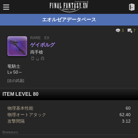
エオルゼアデータベース
3
7
RARE
EX
ゲイボルグ
両手槍
竜騎士
Lv 50～
[古の武器]
ITEM LEVEL 80
物理基本性能
60
物理オートアタック
62.40
攻撃間隔
3.12
Bonuses