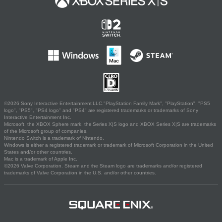
©2026 Sony Interactive Entertainment LLC."PlayStation Family Mark", "PlayStation", "PS5
logo", "PS5", "PS4 logo" and "PS4" are registered trademarks or trademarks of Sony
Interactive Entertainment Inc.
Microsoft, the XBOX Sphere mark, the Series X|S logo and XBOX Series X|S are trademarks
of the Microsoft group of companies.
Nintendo Switch is a trademark of Nintendo.
Windows is either a registered trademark or trademark of Microsoft Corporation in the United
States and/or other countries.
Mac is a trademark of Apple Inc.
©2026 Valve Corporation. Steam and the Steam logo are trademarks and/or registered
trademarks of Valve Corporation in the U.S. and/or other countries.