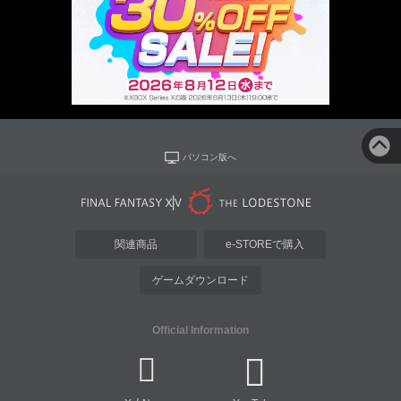
パソコン版へ
関連商品
e-STOREで購入
ゲームダウンロード
Official Information