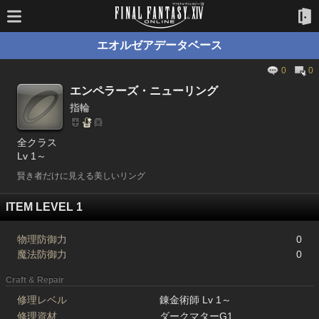
エオルゼアデータベース
0
0
エンペラーズ・ニューリング
指輪
全クラス
Lv 1～
賢き者だけに見える美しいリング
ITEM LEVEL 1
物理防御力
0
魔法防御力
0
Craft & Repair
修理レベル
錬金術師 Lv 1～
修理資材
ダークマターG1