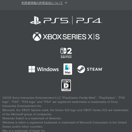
利用者情報の外部送信について
©2026 Sony Interactive Entertainment LLC."PlayStation Family Mark", "PlayStation", "PS5
logo", "PS5", "PS4 logo" and "PS4" are registered trademarks or trademarks of Sony
Interactive Entertainment Inc.
Microsoft, the XBOX Sphere mark, the Series X|S logo and XBOX Series X|S are trademarks
of the Microsoft group of companies.
Nintendo Switch is a trademark of Nintendo.
Windows is either a registered trademark or trademark of Microsoft Corporation in the United
States and/or other countries.
Mac is a trademark of Apple Inc.