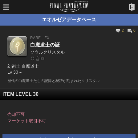
エオルゼアデータベース
2
0
RARE
EX
白魔道士の証
ソウルクリスタル
幻術士 白魔道士
Lv 30～
歴代の白魔道士たちの記憶と秘跡が刻まれたクリスタル
ITEM LEVEL 30
売却不可
マーケット取引不可