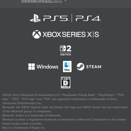
利用者情報の外部送信について
©2026 Sony Interactive Entertainment LLC."PlayStation Family Mark", "PlayStation", "PS5
logo", "PS5", "PS4 logo" and "PS4" are registered trademarks or trademarks of Sony
Interactive Entertainment Inc.
Microsoft, the XBOX Sphere mark, the Series X|S logo and XBOX Series X|S are trademarks
of the Microsoft group of companies.
Nintendo Switch is a trademark of Nintendo.
Windows is either a registered trademark or trademark of Microsoft Corporation in the United
States and/or other countries.
Mac is a trademark of Apple Inc.