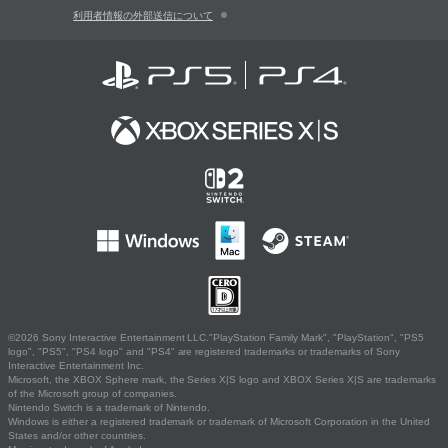
利用者情報の外部送信について
©2026 Sony Interactive Entertainment LLC."PlayStation Family Mark", "PlayStation", "PS5
logo", "PS5", "PS4 logo" and "PS4" are registered trademarks or trademarks of Sony
Interactive Entertainment Inc.
Microsoft, the XBOX Sphere mark, the Series X|S logo and XBOX Series X|S are trademarks
of the Microsoft group of companies.
Nintendo Switch is a trademark of Nintendo.
Windows is either a registered trademark or trademark of Microsoft Corporation in the United
States and/or other countries.