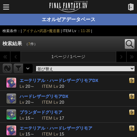
エオルゼアデータベース
検索条件：|
アイテム>武器>魔道書
| ITEM Lv ：
11-20
|
検索結果
（
7
件）
1ページ / 1ページ
エーテリアル・ハードレザーグリモアDX
Lv
20～
ITEM Lv
20
ハードレザーグリモアDX
Lv
20～
ITEM Lv
20
プランダードグリモア
Lv
15～
ITEM Lv
17
エーテリアル・ハードレザーグリモア
Lv
15～
ITEM Lv
15