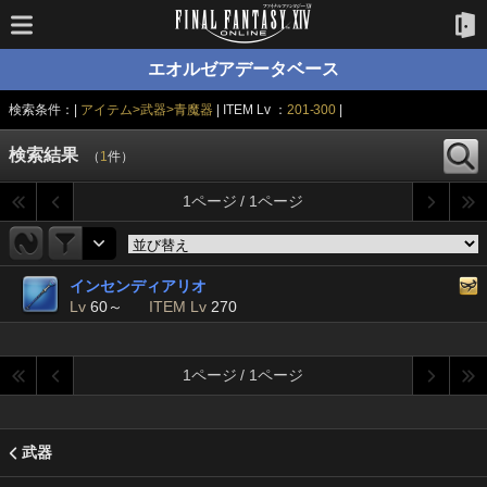
エオルゼアデータベース
検索条件：|
アイテム>武器>青魔器
| ITEM Lv ：
201-300
|
検索結果
（
1
件）
1ページ / 1ページ
インセンディアリオ
Lv
60～
ITEM Lv
270
1ページ / 1ページ
武器