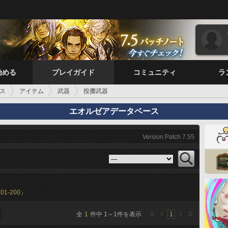
始める
プレイガイド
コミュニティ
ラ
ス
アイテム
武器
投擲武器
エオルゼアデータベース
Version:Patch 7.55
101-200
」
全
1
件中
1
～
1
件を表示
1