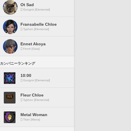
Ot Sad
Gungnir [Elemental]
Fransabelle Chloe
Typhon [Elemental]
Ennet Akoya
Fenrir [Gaia]
カンパニーランキング
10:00
Gungnir [Elemental]
Fleur Chloe
Typhon [Elemental]
Metal Woman
Titan [Mana]