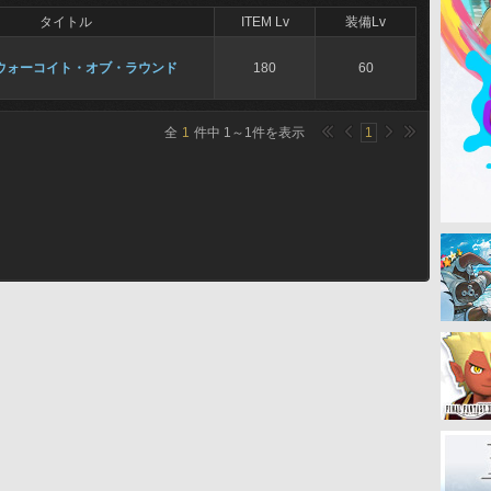
タイトル
ITEM Lv
装備Lv
ウォーコイト・オブ・ラウンド
180
60
全
1
件中
1
～
1
件を表示
1