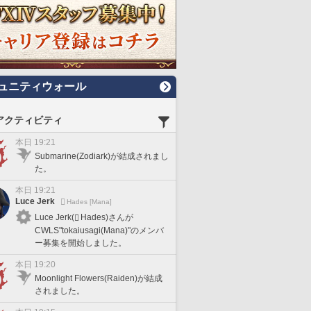
ュニティウォール
アクティビティ
本日 19:21
Submarine(Zodiark)が結成されまし
た。
本日 19:21
Luce Jerk
Hades [Mana]
Luce Jerk(
Hades)さんが
CWLS"tokaiusagi(Mana)"のメンバ
ー募集を開始しました。
本日 19:20
Moonlight Flowers(Raiden)が結成
されました。