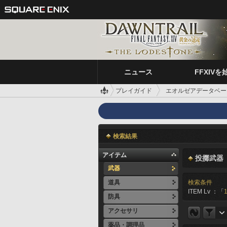
ニュース
FFXIVを
プレイガイド
エオルゼアデータベー
検索結果
アイテム
投擲武器
武器
道具
検索条件
ITEM Lv ：「
防具
アクセサリ
薬品・調理品