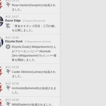
本日 19:15
Rose Garden(Gungnir)が結成され
ました。
本日 19:07
Razor Edge
Kujata [Elemental]
「黄金オオヌシ３匹目：三刃の鯱」
を公開しました。
本日 19:06
Elzynia Dusk
Midgardsormr [Aether]
Elzynia Dusk(
Midgardsormr)さん
がフリーカンパニー"-Absolute
Zero-(Midgardsormr)"のメンバー募
集を開始しました。
本日 18:58
Castle Oblivion(Lamia)が結成され
ました。
本日 18:58
Archivists(Behemoth)が結成されま
した。
本日 18:56
Wild(Raiden)が結成されました。