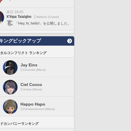
本日 18:45
X'ihpa Taialgho
Malboro [Crystal]
「Hey, hi, hello!」を公開しました。
キングピックアップ
タルコンフリクト ランキング
Jay Eins
Chocobo [Mana]
Ciel Cocco
Anima [Mana]
Happo Hapo
Pandaemonium [Mana]
ドカンパニーランキング