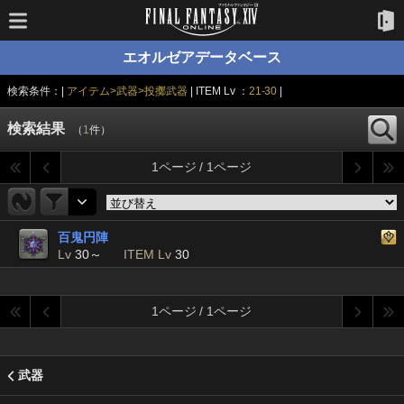
エオルゼアデータベース
検索条件：|
アイテム>武器>投擲武器
| ITEM Lv ：
21-30
|
検索結果
（
1
件）
1ページ / 1ページ
百鬼円陣
Lv
30～
ITEM Lv
30
1ページ / 1ページ
武器