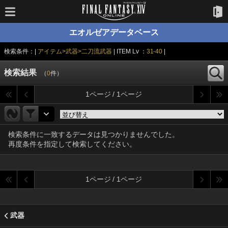
エオルゼアデータベース
検索条件：|
アイテム>武器>二刀流武器
| ITEM Lv ：
31-40
|
検索結果
（
0
件）
1ページ / 1ページ
検索条件に一致するデータは見つかりませんでした。
再度条件を指定して検索してください。
1ページ / 1ページ
武器