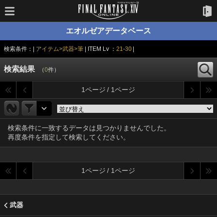
エオルゼアデータベース
検索条件：|
アイテム>武器>筆
| ITEM Lv ：
21-30
|
検索結果
（
0
件）
1ページ / 1ページ
検索条件に一致するデータは見つかりませんでした。
再度条件を指定して検索してください。
1ページ / 1ページ
武器