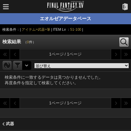
エオルゼアデータベース
検索条件：|
アイテム>武器>筆
| ITEM Lv ：
51-100
|
検索結果
（
0
件）
1ページ / 1ページ
検索条件に一致するデータは見つかりませんでした。
再度条件を指定して検索してください。
1ページ / 1ページ
武器