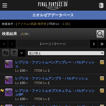
エオルゼアデータベース
検索条件：|
アイテム>武器>両手斧
| ITEM Lv ：
1-10
|
検索結果
（
52
件）
1ページ / 2ページ
レプリカ・ファントムペンアンブレー・バルディッシ
ュ
Lv
100～
ITEM Lv
1
レプリカ・ファントムアンブラ・バルディッシュ
Lv
100～
ITEM Lv
1
レプリカ・ファントムオブスキュラム・バルディッシ
ュMF
Lv
100～
ITEM Lv
1