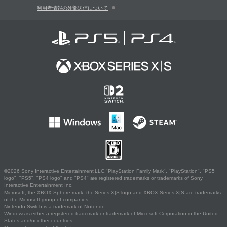
利用者情報の外部送信について
©2026 Sony Interactive Entertainment LLC."PlayStation Family Mark", "PlayStation", "PS5
logo", "PS5", "PS4 logo" and "PS4" are registered trademarks or trademarks of Sony
Interactive Entertainment Inc.
Microsoft, the XBOX Sphere mark, the Series X|S logo and XBOX Series X|S are trademarks
of the Microsoft group of companies.
Nintendo Switch is a trademark of Nintendo.
Windows is either a registered trademark or trademark of Microsoft Corporation in the United
States and/or other countries.