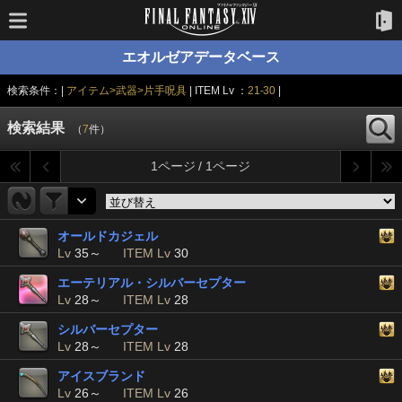
エオルゼアデータベース
検索条件：|
アイテム>武器>片手呪具
| ITEM Lv ：
21-30
|
検索結果
（
7
件）
1ページ / 1ページ
オールドカジェル
Lv
35～
ITEM Lv
30
エーテリアル・シルバーセプター
Lv
28～
ITEM Lv
28
シルバーセプター
Lv
28～
ITEM Lv
28
アイスブランド
Lv
26～
ITEM Lv
26