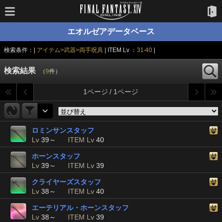
エオルゼアデータベース
検索条件：|
アイテム>武器>両手呪具
| ITEM Lv ：
31-40
|
検索結果
（
9
件）
1ページ / 1ページ
ロミンサンスタッフ
Lv
39～
ITEM Lv
40
ホーンスタッフ
Lv
39～
ITEM Lv
39
クライヤーズスタッフ
Lv
38～
ITEM Lv
40
エーテリアル・ホーンスタッフ
Lv
38～
ITEM Lv
39