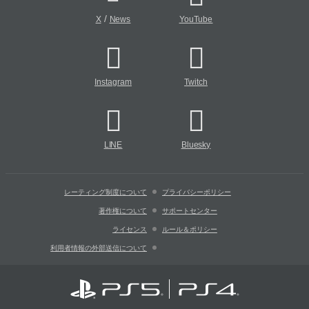
/
X
News
YouTube
Instagram
Twitch
LINE
Bluesky
レーティング制度について
プライバシーポリシー
著作権について
サポートセンター
ライセンス
ルール＆ポリシー
利用者情報の外部送信について