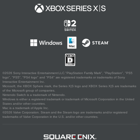
©2026 Sony Interactive Entertainment LLC."PlayStation Family Mark", "PlayStation", "PS5
logo", "PS5", "PS4 logo" and "PS4" are registered trademarks or trademarks of Sony
Interactive Entertainment Inc.
Microsoft, the XBOX Sphere mark, the Series X|S logo and XBOX Series X|S are trademarks
of the Microsoft group of companies.
Nintendo Switch is a trademark of Nintendo.
Windows is either a registered trademark or trademark of Microsoft Corporation in the United
States and/or other countries.
Mac is a trademark of Apple Inc.
©2026 Valve Corporation. Steam and the Steam logo are trademarks and/or registered
trademarks of Valve Corporation in the U.S. and/or other countries.