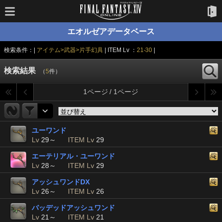
エオルゼアデータベース
検索条件：|
アイテム>武器>片手幻具
| ITEM Lv ：
21-30
|
検索結果
（
5
件）
1ページ / 1ページ
ユーワンド
Lv
29～
ITEM Lv
29
エーテリアル・ユーワンド
Lv
28～
ITEM Lv
29
アッシュワンドDX
Lv
26～
ITEM Lv
26
バッデッドアッシュワンド
Lv
21～
ITEM Lv
21