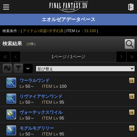
エオルゼアデータベース
検索条件：|
アイテム>武器>片手幻具
| ITEM Lv ：
51-100
|
検索結果
（
9
件）
1ページ / 1ページ
ワーラルワンド
Lv
50～
ITEM Lv
100
リヴァイアサンワンド
Lv
50～
ITEM Lv
95
ヴォーテックスワイル
Lv
50～
ITEM Lv
95
モグルモグリリー
Lv
50～
ITEM Lv
95