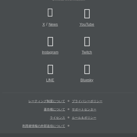
/
X
News
YouTube
Instagram
Twitch
LINE
Bluesky
レーティング制度について
プライバシーポリシー
著作権について
サポートセンター
ライセンス
ルール＆ポリシー
利用者情報の外部送信について