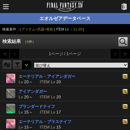
エオルゼアデータベース
検索条件：|
アイテム>武器>双剣
| ITEM Lv ：
11-20
|
検索結果
（
6
件）
1ページ / 1ページ
エーテリアル・アイアンダガー
Lv
20～
ITEM Lv
20
アイアンダガー
Lv
20～
ITEM Lv
20
プランダードナイフ
Lv
15～
ITEM Lv
17
エーテリアル・ブラスナイフ
Lv
15～
ITEM Lv
15