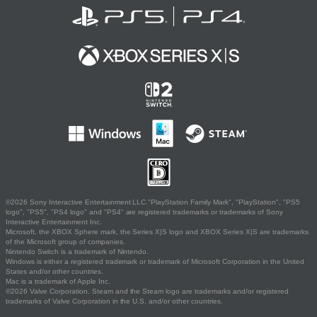
©2026 Sony Interactive Entertainment LLC."PlayStation Family Mark", "PlayStation", "PS5
logo", "PS5", "PS4 logo" and "PS4" are registered trademarks or trademarks of Sony
Interactive Entertainment Inc.
Microsoft, the XBOX Sphere mark, the Series X|S logo and XBOX Series X|S are trademarks
of the Microsoft group of companies.
Nintendo Switch is a trademark of Nintendo.
Windows is either a registered trademark or trademark of Microsoft Corporation in the United
States and/or other countries.
Mac is a trademark of Apple Inc.
©2026 Valve Corporation. Steam and the Steam logo are trademarks and/or registered
trademarks of Valve Corporation in the U.S. and/or other countries.