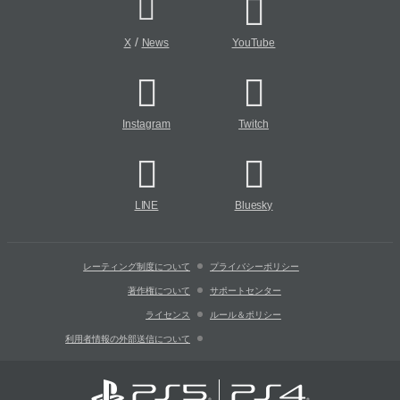
/
X
News
YouTube
Instagram
Twitch
LINE
Bluesky
レーティング制度について
プライバシーポリシー
著作権について
サポートセンター
ライセンス
ルール＆ポリシー
利用者情報の外部送信について