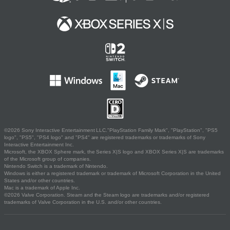
©2026 Sony Interactive Entertainment LLC."PlayStation Family Mark", "PlayStation", "PS5
logo", "PS5", "PS4 logo" and "PS4" are registered trademarks or trademarks of Sony
Interactive Entertainment Inc.
Microsoft, the XBOX Sphere mark, the Series X|S logo and XBOX Series X|S are trademarks
of the Microsoft group of companies.
Nintendo Switch is a trademark of Nintendo.
Windows is either a registered trademark or trademark of Microsoft Corporation in the United
States and/or other countries.
Mac is a trademark of Apple Inc.
©2026 Valve Corporation. Steam and the Steam logo are trademarks and/or registered
trademarks of Valve Corporation in the U.S. and/or other countries.