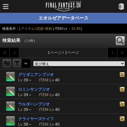
エオルゼアデータベース
検索条件：|
アイテム>武器>双剣
| ITEM Lv ：
31-40
|
検索結果
（
14
件）
1ページ / 1ページ
グリダニアンプジオ
Lv
39～
ITEM Lv
40
ロミンサンプジオ
Lv
39～
ITEM Lv
40
ウルダハンプジオ
Lv
39～
ITEM Lv
40
クライヤーズナイフ
Lv
38～
ITEM Lv
40