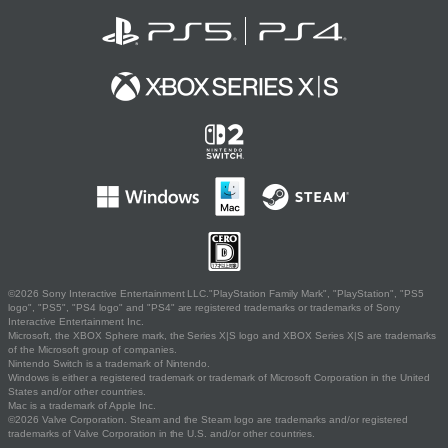
©2026 Sony Interactive Entertainment LLC."PlayStation Family Mark", "PlayStation", "PS5
logo", "PS5", "PS4 logo" and "PS4" are registered trademarks or trademarks of Sony
Interactive Entertainment Inc.
Microsoft, the XBOX Sphere mark, the Series X|S logo and XBOX Series X|S are trademarks
of the Microsoft group of companies.
Nintendo Switch is a trademark of Nintendo.
Windows is either a registered trademark or trademark of Microsoft Corporation in the United
States and/or other countries.
Mac is a trademark of Apple Inc.
©2026 Valve Corporation. Steam and the Steam logo are trademarks and/or registered
trademarks of Valve Corporation in the U.S. and/or other countries.