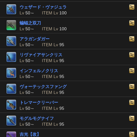
ウェザード・ヴァジュラ
Lv
50～
ITEM Lv
100
蝙蝠之双刀
Lv
50～
ITEM Lv
100
アラガンダガー
Lv
50～
ITEM Lv
95
リヴァイアサンクリス
Lv
50～
ITEM Lv
95
インフェルノクリス
Lv
50～
ITEM Lv
95
ヴォーテックスファング
Lv
50～
ITEM Lv
95
トレマークリーバー
Lv
50～
ITEM Lv
95
モグルモグナイフ
Lv
50～
ITEM Lv
95
吉光【改】