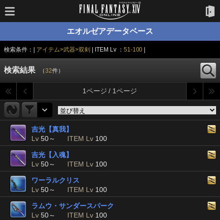
エオルゼアデータベース
検索条件：|
アイテム>武器>双剣
| ITEM Lv ：
51-100
|
検索結果
（
32
件）
1ページ / 1ページ
吉光【真我】
Lv
50～
ITEM Lv
100
吉光【入魂】
Lv
50～
ITEM Lv
100
ワーラルクリス
Lv
50～
ITEM Lv
100
ラムウ・サンダースパーク
Lv
50～
ITEM Lv
100