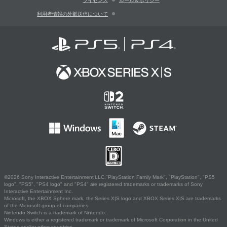
ライセンス
ルール＆ポリシー
利用者情報の外部送信について
©2026 Sony Interactive Entertainment LLC."PlayStation Family Mark", "PlayStation", "PS5
logo", "PS5", "PS4 logo" and "PS4" are registered trademarks or trademarks of Sony
Interactive Entertainment Inc.
Microsoft, the XBOX Sphere mark, the Series X|S logo and XBOX Series X|S are trademarks
of the Microsoft group of companies.
Nintendo Switch is a trademark of Nintendo.
Windows is either a registered trademark or trademark of Microsoft Corporation in the United
States and/or other countries.