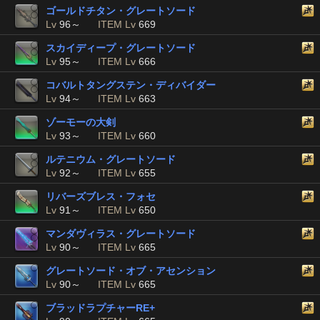
ゴールドチタン・グレートソード
Lv
96～
ITEM Lv
669
スカイディープ・グレートソード
Lv
95～
ITEM Lv
666
コバルトタングステン・ディバイダー
Lv
94～
ITEM Lv
663
ゾーモーの大剣
Lv
93～
ITEM Lv
660
ルテニウム・グレートソード
Lv
92～
ITEM Lv
655
リバーズブレス・フォセ
Lv
91～
ITEM Lv
650
マンダヴィラス・グレートソード
Lv
90～
ITEM Lv
665
グレートソード・オブ・アセンション
Lv
90～
ITEM Lv
665
ブラッドラプチャーRE+