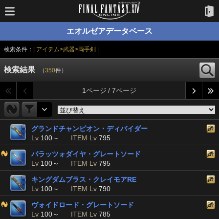
エオルゼアデータベース
検索条件：|
アイテム>武器>両手剣
|
検索結果
（
350
件）
1ページ / 7ページ
グランドチャンピオン・ディバイダー
Lv
100～
ITEM Lv
795
パラッツォダイヤ・グレートソード
Lv
100～
ITEM Lv
795
キングダムブラス・クレイモアRE
Lv
100～
ITEM Lv
790
ヴォイドロード・グレートソード
Lv
100～
ITEM Lv
785