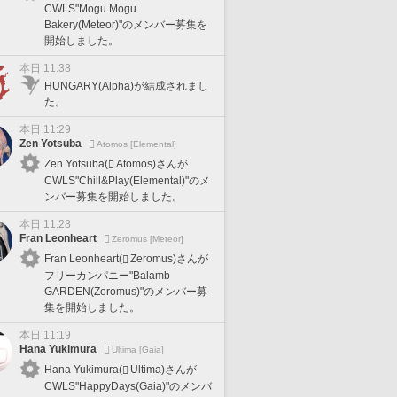
CWLS"Mogu Mogu
Bakery(Meteor)"のメンバー募集を
開始しました。
本日 11:38
HUNGARY(Alpha)が結成されまし
た。
本日 11:29
Zen Yotsuba
Atomos [Elemental]
Zen Yotsuba(
Atomos)さんが
CWLS"Chill&Play(Elemental)"のメ
ンバー募集を開始しました。
本日 11:28
Fran Leonheart
Zeromus [Meteor]
Fran Leonheart(
Zeromus)さんが
フリーカンパニー"Balamb
GARDEN(Zeromus)"のメンバー募
集を開始しました。
本日 11:19
Hana Yukimura
Ultima [Gaia]
Hana Yukimura(
Ultima)さんが
CWLS"HappyDays(Gaia)"のメンバ