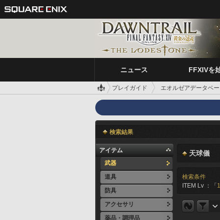
ニュース
FFXIVを
プレイガイド
エオルゼアデータベー
検索結果
アイテム
天球儀
武器
道具
検索条件
ITEM Lv ：「
防具
アクセサリ
薬品・調理品