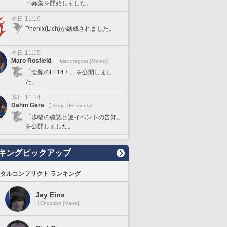
ー募集を開始しました。
本日 11:16
Phenix(Lich)が結成されました。
本日 11:15
Maro Rosfield
Mandragora [Meteor]
「念願のFF14！」を公開しまし
た。
本日 11:14
Dahm Gera
Aegis [Elemental]
「歩幅の確認と謎イベントの告知」
を公開しました。
キングピックアップ
タルコンフリクト ランキング
Jay Eins
Chocobo [Mana]