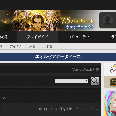
始める
プレイガイド
コミュニティ
ラ
ス
アイテム
武器
天球儀
エオルゼアデータベース
Version:Patch 7.55
11-20
」
全
0
件中
0
～
0
件を表示
1