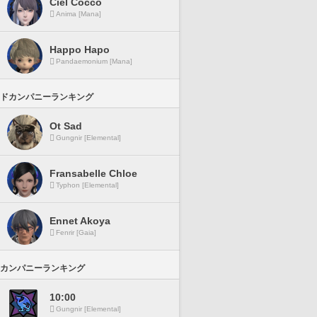
Ciel Cocco
Anima [Mana]
Happo Hapo
Pandaemonium [Mana]
ドカンパニーランキング
Ot Sad
Gungnir [Elemental]
Fransabelle Chloe
Typhon [Elemental]
Ennet Akoya
Fenrir [Gaia]
カンパニーランキング
10:00
Gungnir [Elemental]