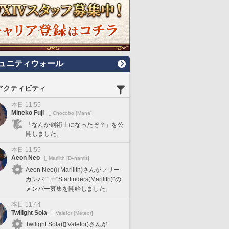
ュニティウォール
アクティビティ
本日 11:55
Mineko Fuji
Chocobo [Mana]
「なんか剣術士になったぞ？」を公
開しました。
本日 11:55
Aeon Neo
Marilith [Dynamis]
Aeon Neo(
Marilith)さんがフリー
カンパニー"Starfinders(Marilith)"の
メンバー募集を開始しました。
本日 11:44
Twilight Sola
Valefor [Meteor]
Twilight Sola(
Valefor)さんが