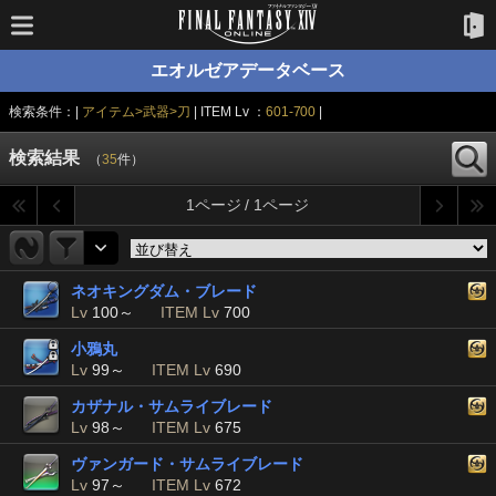
エオルゼアデータベース
検索条件：|
アイテム>武器>刀
| ITEM Lv ：
601-700
|
検索結果
（
35
件）
1ページ / 1ページ
ネオキングダム・ブレード
Lv
100～
ITEM Lv
700
小鴉丸
Lv
99～
ITEM Lv
690
カザナル・サムライブレード
Lv
98～
ITEM Lv
675
ヴァンガード・サムライブレード
Lv
97～
ITEM Lv
672