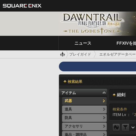
ニュース
FFXIVを
プレイガイド
エオルゼアデータベー
検索結果
アイテム
細剣
武器
道具
検索条件
ITEM Lv ：「
防具
アクセサリ
薬品・調理品