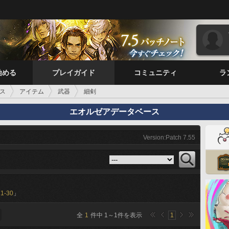
始める
プレイガイド
コミュニティ
ラ
ス
アイテム
武器
細剣
エオルゼアデータベース
Version:Patch 7.55
21-30
」
全
1
件中
1
～
1
件を表示
1