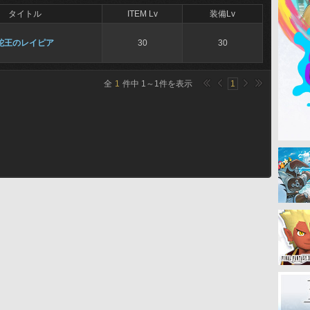
タイトル
ITEM Lv
装備Lv
蛇王のレイピア
30
30
全
1
件中
1
～
1
件を表示
1