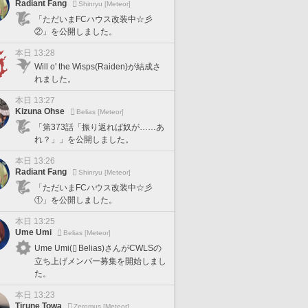
Radiant Fang
Shinryu [Meteor]
「ただいまFCハウス改装中☆彡
②」を公開しました。
本日 13:28
Will o' the Wisps(Raiden)が結成さ
れました。
本日 13:27
Kizuna Ohse
Belias [Meteor]
「第373話「振り返れば奴が……あ
れ？」」を公開しました。
本日 13:26
Radiant Fang
Shinryu [Meteor]
「ただいまFCハウス改装中☆彡
①」を公開しました。
本日 13:25
Ume Umi
Belias [Meteor]
Ume Umi(
Belias)さんがCWLSの
立ち上げメンバー募集を開始しまし
た。
本日 13:23
Tirune Towa
Zeromus [Meteor]