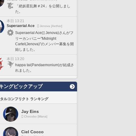
「絶妖星乱舞＃24」を公開しまし
た。
本日 13:21
Superaerial Ace
Jenova [Aether]
Superaerial Ace(
Jenova)さんがフ
リーカンパニー"Midnight
Cartel(Jenova)"のメンバー募集を開
始しました。
本日 13:20
happa tai(Pandaemonium)が結成さ
れました。
キングピックアップ
タルコンフリクト ランキング
Jay Eins
Chocobo [Mana]
Ciel Cocco