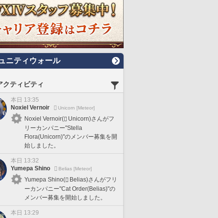
ュニティウォール
アクティビティ
本日 13:35
Noxiel Vernoir
Unicorn [Meteor]
Noxiel Vernoir(
Unicorn)さんがフ
リーカンパニー"Stella
Flora(Unicorn)"のメンバー募集を開
始しました。
本日 13:32
Yumepa Shino
Belias [Meteor]
Yumepa Shino(
Belias)さんがフリ
ーカンパニー"Cat Order(Belias)"の
メンバー募集を開始しました。
本日 13:29