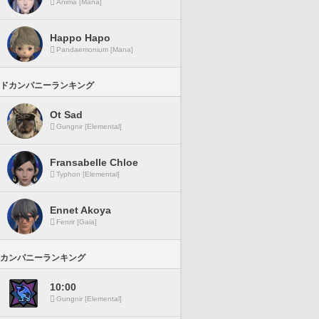
Anima [Mana]
Happo Hapo
Pandaemonium [Mana]
ドカンパニーランキング
Ot Sad
Gungnir [Elemental]
Fransabelle Chloe
Typhon [Elemental]
Ennet Akoya
Fenrir [Gaia]
カンパニーランキング
10:00
Gungnir [Elemental]