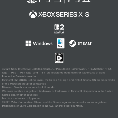
©2026 Sony Interactive Entertainment LLC."PlayStation Family Mark", "PlayStation", "PS5
logo", "PS5", "PS4 logo" and "PS4" are registered trademarks or trademarks of Sony
Interactive Entertainment Inc.
Microsoft, the XBOX Sphere mark, the Series X|S logo and XBOX Series X|S are trademarks
of the Microsoft group of companies.
Nintendo Switch is a trademark of Nintendo.
Windows is either a registered trademark or trademark of Microsoft Corporation in the United
States and/or other countries.
Mac is a trademark of Apple Inc.
©2026 Valve Corporation. Steam and the Steam logo are trademarks and/or registered
trademarks of Valve Corporation in the U.S. and/or other countries.