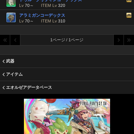
Lv
70～
ITEM Lv
320
アラミガンコーデックス
Lv
70～
ITEM Lv
310
1ページ / 1ページ
武器
アイテム
エオルゼアデータベース