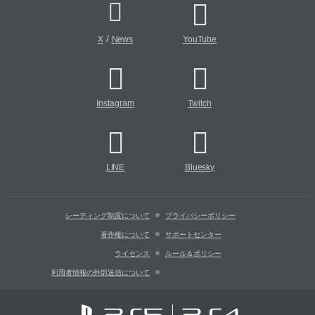
/
X
News
YouTube
Instagram
Twitch
LINE
Bluesky
レーティング制度について
プライバシーポリシー
著作権について
サポートセンター
ライセンス
ルール＆ポリシー
利用者情報の外部送信について