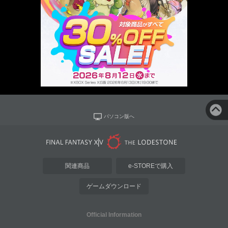
パソコン版へ
関連商品
e-STOREで購入
ゲームダウンロード
Official Information