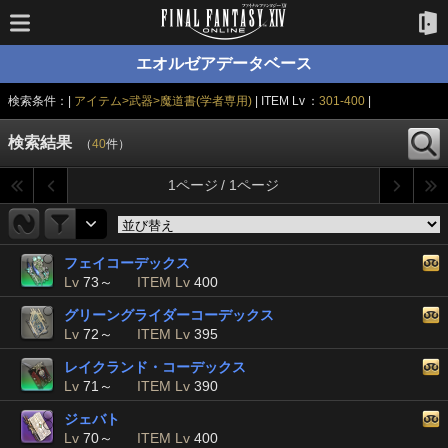
エオルゼアデータベース
検索条件：|
アイテム>武器>魔道書(学者専用)
| ITEM Lv ：
301-400
|
検索結果
（
40
件）
1ページ / 1ページ
フェイコーデックス
Lv
73～
ITEM Lv
400
グリーングライダーコーデックス
Lv
72～
ITEM Lv
395
レイクランド・コーデックス
Lv
71～
ITEM Lv
390
ジェバト
Lv
70～
ITEM Lv
400