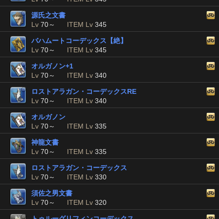
源氏之文書
Lv
70～
ITEM Lv
345
バハムートコーデックス【絶】
Lv
70～
ITEM Lv
345
オルガノン+1
Lv
70～
ITEM Lv
340
ロストアラガン・コーデックスRE
Lv
70～
ITEM Lv
340
オルガノン
Lv
70～
ITEM Lv
335
神龍文書
Lv
70～
ITEM Lv
335
ロストアラガン・コーデックス
Lv
70～
ITEM Lv
330
須佐之男文書
Lv
70～
ITEM Lv
320
トゥルーグリフィンコーデックス