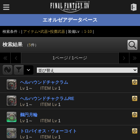
エオルゼアデータベース
検索条件：|
アイテム>武器>投擲武器
| 装備Lv ：
1-10
|
検索結果
（
5
件）
1ページ / 1ページ
ヘルハウンドチャクラム
Lv
1～
ITEM Lv
1
ヘルハウンドチャクラムRE
Lv
1～
ITEM Lv
1
鵺円月輪
Lv
1～
ITEM Lv
1
トロパイオス・ウォーコイト
Lv
1～
ITEM Lv
1