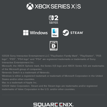
©2026 Sony Interactive Entertainment LLC."PlayStation Family Mark", "PlayStation", "PS5
logo", "PS5", "PS4 logo" and "PS4" are registered trademarks or trademarks of Sony
Interactive Entertainment Inc.
Microsoft, the XBOX Sphere mark, the Series X|S logo and XBOX Series X|S are trademarks
of the Microsoft group of companies.
Nintendo Switch is a trademark of Nintendo.
Windows is either a registered trademark or trademark of Microsoft Corporation in the United
States and/or other countries.
Mac is a trademark of Apple Inc.
©2026 Valve Corporation. Steam and the Steam logo are trademarks and/or registered
trademarks of Valve Corporation in the U.S. and/or other countries.