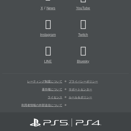
/
X
News
YouTube
Instagram
Twitch
LINE
Bluesky
レーティング制度について
プライバシーポリシー
著作権について
サポートセンター
ライセンス
ルール＆ポリシー
利用者情報の外部送信について