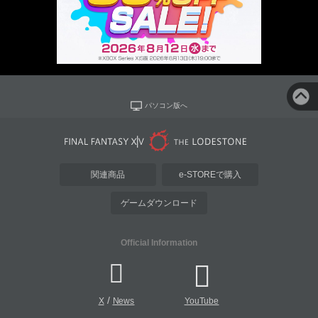
パソコン版へ
関連商品
e-STOREで購入
ゲームダウンロード
Official Information
/
X
News
YouTube