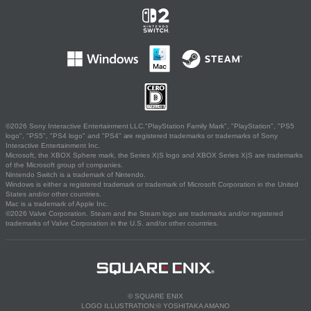
©2026 Sony Interactive Entertainment LLC."PlayStation Family Mark", "PlayStation", "PS5
logo", "PS5", "PS4 logo" and "PS4" are registered trademarks or trademarks of Sony
Interactive Entertainment Inc.
Microsoft, the XBOX Sphere mark, the Series X|S logo and XBOX Series X|S are trademarks
of the Microsoft group of companies.
Nintendo Switch is a trademark of Nintendo.
Windows is either a registered trademark or trademark of Microsoft Corporation in the United
States and/or other countries.
Mac is a trademark of Apple Inc.
©2026 Valve Corporation. Steam and the Steam logo are trademarks and/or registered
trademarks of Valve Corporation in the U.S. and/or other countries.
© SQUARE ENIX
LOGO ILLUSTRATION:© YOSHITAKA AMANO