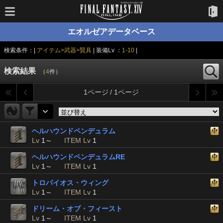
エオルゼアデータベース
検索条件：|
アイテム>武器>賢具
| 装備Lv ：
1-10
|
検索結果
（
4
件）
1ページ / 1ページ
ヘルハウンドペンデュラム
Lv
1～
ITEM Lv
1
ヘルハウンドペンデュラムRE
Lv
1～
ITEM Lv
1
トロパイオス・ウィング
Lv
1～
ITEM Lv
1
ドリーム・オブ・フィースト
Lv
1～
ITEM Lv
1