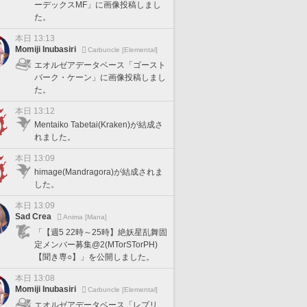
ーデックスMF」に画像投稿しまし
た。
本日 13:13
Momiji Inubasiri
Carbuncle [Elemental]
エオルゼアデータベース「ゴースト
バーク・ケーン」に画像投稿しまし
た。
本日 13:12
Mentaiko Tabetai(Kraken)が結成さ
れました。
本日 13:09
himage(Mandragora)が結成されま
した。
本日 13:09
Sad Crea
Anima [Mana]
「【週5 22時～25時】絶妖星乱舞固
定メンバー募集@2(MTorSTorPH)
【聞き専○】」を公開しました。
本日 13:08
Momiji Inubasiri
Carbuncle [Elemental]
エオルゼアデータベース「レプリ