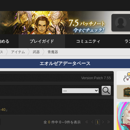
始める
プレイガイド
コミュニティ
ラ
ス
アイテム
武器
青魔器
エオルゼアデータベース
Version:Patch 7.55
-40
」
全
0
件中
0
～
0
件を表示
1