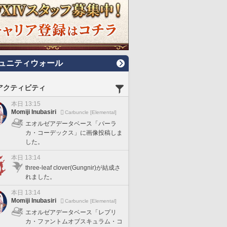
ュニティウォール
アクティビティ
本日 13:15
Momiji Inubasiri
Carbuncle [Elemental]
エオルゼアデータベース「パーラ
カ・コーデックス」に画像投稿しま
した。
本日 13:14
three-leaf clover(Gungnir)が結成さ
れました。
本日 13:14
Momiji Inubasiri
Carbuncle [Elemental]
エオルゼアデータベース「レプリ
カ・ファントムオブスキュラム・コ