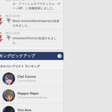
カ・ファントムオブスキュラム・ケ
ーンMF」に画像投稿しました。
本日 13:08
Black Horizon(Mandragora)が結成
されました。
本日 13:01
imoyokan(Fenrir)が結成されまし
た。
キングピックアップ
タルコンフリクト ランキング
Ciel Cocco
Anima [Mana]
Happo Hapo
Pandaemonium [Mana]
Vivi Ann