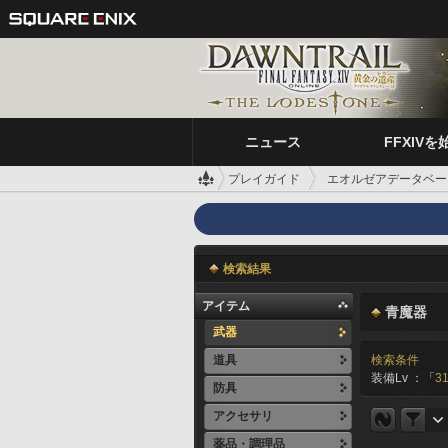
ニュース
FFXIVを
プレイガイド
エオルゼアデータベー
検索結果
アイテム
青魔器
武器
道具
検索条件
装備Lv ：「
31
防具
アクセサリ
薬品・調理品