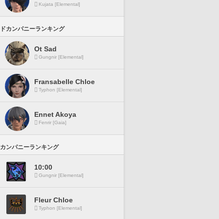
Kujata [Elemental]
ドカンパニーランキング
Ot Sad
Gungnir [Elemental]
Fransabelle Chloe
Typhon [Elemental]
Ennet Akoya
Fenrir [Gaia]
カンパニーランキング
10:00
Gungnir [Elemental]
Fleur Chloe
Typhon [Elemental]