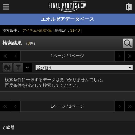
エオルゼアデータベース
検索条件：|
アイテム>武器>筆
| 装備Lv ：
31-40
|
検索結果
（
0
件）
1ページ / 1ページ
検索条件に一致するデータは見つかりませんでした。
再度条件を指定して検索してください。
1ページ / 1ページ
武器